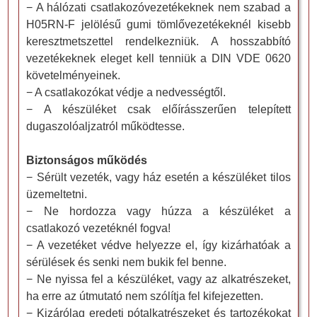
− A hálózati csatlakozóvezetékeknek nem szabad a
H05RN-F jelölésű gumi tömlővezetékeknél kisebb
keresztmetszettel rendelkezniük. A hosszabbító
vezetékeknek eleget kell tenniük a DIN VDE 0620
követelményeinek.
− A csatlakozókat védje a nedvességtől.
− A készüléket csak előírásszerűen telepített
dugaszolóaljzatról működtesse.
Biztonságos működés
− Sérült vezeték, vagy ház esetén a készüléket tilos
üzemeltetni.
− Ne hordozza vagy húzza a készüléket a
csatlakozó vezetéknél fogva!
− A vezetéket védve helyezze el, így kizárhatóak a
sérülések és senki nem bukik fel benne.
− Ne nyissa fel a készüléket, vagy az alkatrészeket,
ha erre az útmutató nem szólítja fel kifejezetten.
− Kizárólag eredeti pótalkatrészeket és tartozékokat