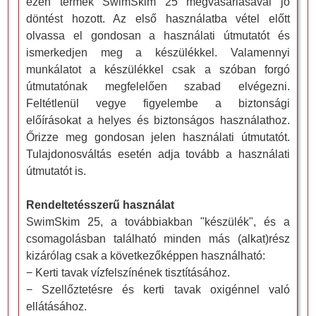
ezen termék SwimSkim 25 megvásárlásával jó
döntést hozott. Az első használatba vétel előtt
olvassa el gondosan a használati útmutatót és
ismerkedjen meg a készülékkel. Valamennyi
munkálatot a készülékkel csak a szóban forgó
útmutatónak megfelelően szabad elvégezni.
Feltétlenül vegye figyelembe a biztonsági
előírásokat a helyes és biztonságos használathoz.
Őrizze meg gondosan jelen használati útmutatót.
Tulajdonosváltás esetén adja tovább a használati
útmutatót is.
Rendeltetésszerű használat
SwimSkim 25, a továbbiakban "készülék", és a
csomagolásban található minden más (alkat)rész
kizárólag csak a következőképpen használható:
− Kerti tavak vízfelszínének tisztításához.
− Szellőztetésre és kerti tavak oxigénnel való
ellátásához.