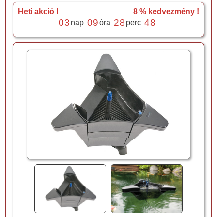
Heti akció !
8 % kedvezmény !
0
3
0
9
2
8
4
7
nap
óra
perc
8