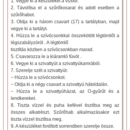
1. Vegye ki a készüléket a vízből.
2. Távolítsa el a szűrőkosarat és adott esetben a
szűrőhabot.
3. Oldja ki a három csavart (17) a tartályban, majd
vegye ki a tartályt.
4. Húzza le a szívócsonkkal összekötött légtömlőt a
légszabályzóról . A légtömlő
tisztítás közben a szívócsonkban marad.
5. Csavarozza le a kiáramló fúvót .
6. Vegye ki a szivattyút a szivattyúkamrából.
7. Szerelje szét a szivattyút:
− Húzza le a szívócsonkot.
− Oldja ki a négy csavart a szivattyú hátoldalán.
− Húzza le a szivattyúházat, az O-gyűrűt és a
lendkereket.
8. Tiszta vízzel és puha kefével tisztítsa meg az
összes alkatrészt. Szűrőhab alkalmazásakor ezt
tiszta vízzel tisztítsa meg.
9. A készüléket fordított sorrendben szerelje össze.