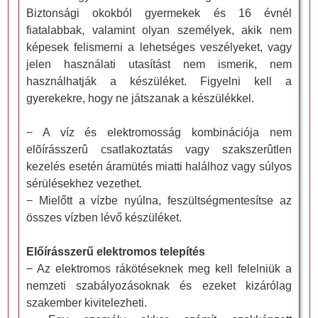
Biztonsági okokból gyermekek és 16 évnél
fiatalabbak, valamint olyan személyek, akik nem
képesek felismerni a lehetséges veszélyeket, vagy
jelen használati utasítást nem ismerik, nem
használhatják a készüléket. Figyelni kell a
gyerekekre, hogy ne játszanak a készülékkel.
− A víz és elektromosság kombinációja nem
elõírásszerû csatlakoztatás vagy szakszerûtlen
kezelés esetén áramütés miatti halálhoz vagy súlyos
sérülésekhez vezethet.
− Mielőtt a vízbe nyúlna, feszültségmentesítse az
összes vízben lévő készüléket.
Előírásszerű elektromos telepítés
− Az elektromos rákötéseknek meg kell felelniük a
nemzeti szabályozásoknak és ezeket kizárólag
szakember kivitelezheti.