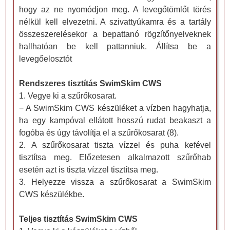
hogy az ne nyomódjon meg. A levegőtömlőt törés
nélkül kell elvezetni. A szivattyúkamra és a tartály
összeszerelésekor a bepattanó rögzítőnyelveknek
hallhatóan be kell pattanniuk. Állítsa be a
levegőelosztót
Rendszeres tisztítás SwimSkim CWS
1. Vegye ki a szűrőkosarat.
− A SwimSkim CWS készüléket a vízben hagyhatja,
ha egy kampóval ellátott hosszú rudat beakaszt a
fogóba és úgy távolítja el a szűrőkosarat (8).
2. A szűrőkosarat tiszta vízzel és puha kefével
tisztítsa meg. Előzetesen alkalmazott szűrőhab
esetén azt is tiszta vízzel tisztítsa meg.
3. Helyezze vissza a szűrőkosarat a SwimSkim
CWS készülékbe.
Teljes tisztítás SwimSkim CWS