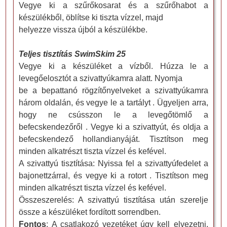
Vegye ki a szűrőkosarat és a szűrőhabot a
készülékből, öblítse ki tiszta vízzel, majd
helyezze vissza újból a készülékbe.
Teljes tisztítá
s SwimSkim 25
Vegye ki a készüléket a vízből. Húzza le a
levegőelosztót a szivattyúkamra alatt. Nyomja
be a bepattanó rögzítőnyelveket a szivattyúkamra
három oldalán, és vegye le a tartályt . Ügyeljen arra,
hogy ne csússzon le a levegőtömlő a
befecskendezőről . Vegye ki a szivattyút, és oldja a
befecskendező hollandianyáját. Tisztítson meg
minden alkatrészt tiszta vízzel és kefével.
A szivattyú tisztítása: Nyissa fel a szivattyúfedelet a
bajonettzárral, és vegye ki a rotort . Tisztítson meg
minden alkatrészt tiszta vízzel és kefével.
Összeszerelés: A szivattyú tisztítása után szerelje
össze a készüléket fordított sorrendben.
Fontos
: A csatlakozó vezetéket úgy kell elvezetni,