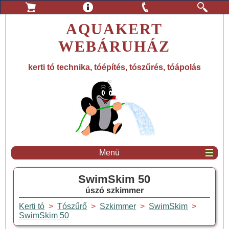
AQUAKERT
WEBÁRUHÁZ
kerti tó technika, tóépítés, tószűrés, tóápolás
Menü
SwimSkim 50
úszó szkimmer
Kerti tó
>
Tószűrő
>
Szkimmer
>
SwimSkim
>
SwimSkim 50