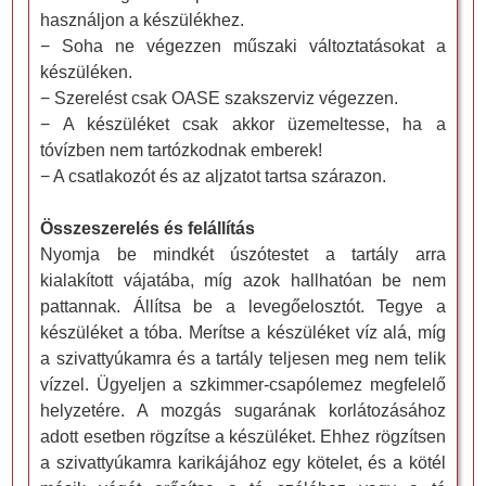
használjon a készülékhez.
− Soha ne végezzen műszaki változtatásokat a
készüléken.
− Szerelést csak OASE szakszerviz végezzen.
− A készüléket csak akkor üzemeltesse, ha a
tóvízben nem tartózkodnak emberek!
− A csatlakozót és az aljzatot tartsa szárazon.
Összeszerelés és felállítás
Nyomja be mindkét úszótestet a tartály arra
kialakított vájatába, míg azok hallhatóan be nem
pattannak. Állítsa be a levegőelosztót. Tegye a
készüléket a tóba. Merítse a készüléket víz alá, míg
a szivattyúkamra és a tartály teljesen meg nem telik
vízzel. Ügyeljen a szkimmer-csapólemez megfelelő
helyzetére. A mozgás sugarának korlátozásához
adott esetben rögzítse a készüléket. Ehhez rögzítsen
a szivattyúkamra karikájához egy kötelet, és a kötél