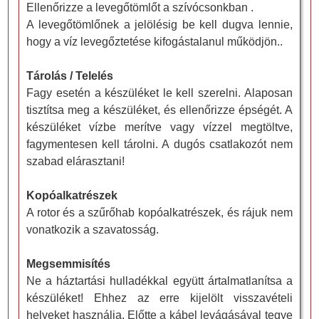
Ellenőrizze a levegőtömlőt a szívócsonkban .
A levegőtömlőnek a jelölésig be kell dugva lennie,
hogy a víz levegőztetése kifogástalanul működjön..
Tárolás / Telelés
Fagy esetén a készüléket le kell szerelni. Alaposan
tisztítsa meg a készüléket, és ellenőrizze épségét. A
készüléket vízbe merítve vagy vízzel megtöltve,
fagymentesen kell tárolni. A dugós csatlakozót nem
szabad elárasztani!
Kopóalkatrészek
A rotor és a szűrőhab kopóalkatrészek, és rájuk nem
vonatkozik a szavatosság.
Megsemmisítés
Ne a háztartási hulladékkal együtt ártalmatlanítsa a
készüléket! Ehhez az erre kijelölt visszavételi
helyeket használja. Előtte a kábel levágásával tegye