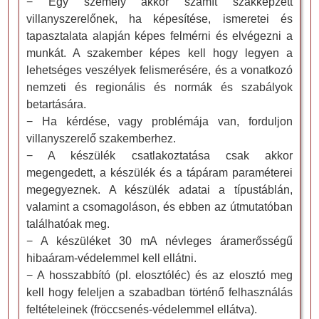
− Egy személy akkor számít szakképzett
villanyszerelőnek, ha képesítése, ismeretei és
tapasztalata alapján képes felmérni és elvégezni a
munkát. A szakember képes kell hogy legyen a
lehetséges veszélyek felismerésére, és a vonatkozó
nemzeti és regionális és normák és szabályok
betartására.
− Ha kérdése, vagy problémája van, forduljon
villanyszerelő szakemberhez.
− A készülék csatlakoztatása csak akkor
megengedett, a készülék és a tápáram paraméterei
megegyeznek. A készülék adatai a típustáblán,
valamint a csomagoláson, és ebben az útmutatóban
találhatóak meg.
− A készüléket 30 mA névleges áramerősségű
hibaáram-védelemmel kell ellátni.
− A hosszabbító (pl. elosztóléc) és az elosztó meg
kell hogy feleljen a szabadban történő felhasználás
feltételeinek (fröccsenés-védelemmel ellátva).