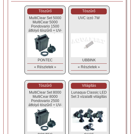
Tószűrő
Tószűrő
MultiClear Set 5000
UVC izzó 7W
MultiCear 5000
Pondovario 1500
átfolyó tószűrő + UV-
C + szivattyú
PONTEC
UBBINK
« Részletek »
« Részletek »
Tószűrő
Világítás
MultiClear Set 8000
Lunaqua Classic LED
MultiCear 8000
Set 3 vízalatti világítás
Pondovario 2500
átfolyó tószűrő + UV-
C + szivattyú