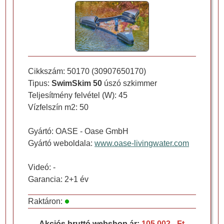
Cikkszám:
50170
(
30907650170
)
Tipus:
SwimSkim 50
úszó szkimmer
Teljesítmény felvétel (W): 45
Vízfelszín m2: 50
Gyártó:
OASE
- Oase GmbH
Gyártó weboldala:
www.oase-livingwater.com
Videó: -
Garancia: 2+1 év
Raktáron:
Akciós bruttó webshop ár:
105.002,- Ft