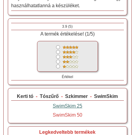
használhatatlanná a készüléket.
3.9
(
5
)
A termék értékelése! (
1
/
5
)
Értékel
Kerti tó
-
Tószűrő
-
Szkimmer
-
SwimSkim
SwimSkim 25
SwimSkim 50
Legkedveltebb termékek