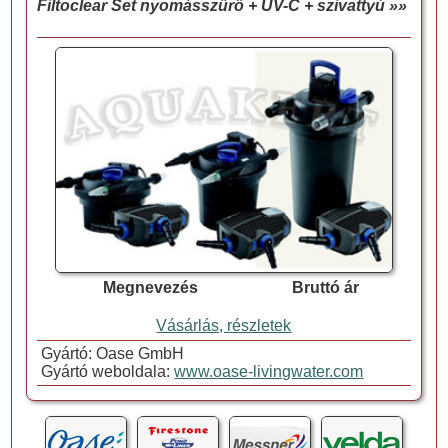
Filtoclear Set nyomásszűrő + UV-C + szivattyú »»
Megnevezés
Bruttó ár
Vásárlás, részletek
Gyártó: Oase GmbH
Gyártó weboldala:
www.oase-livingwater.com