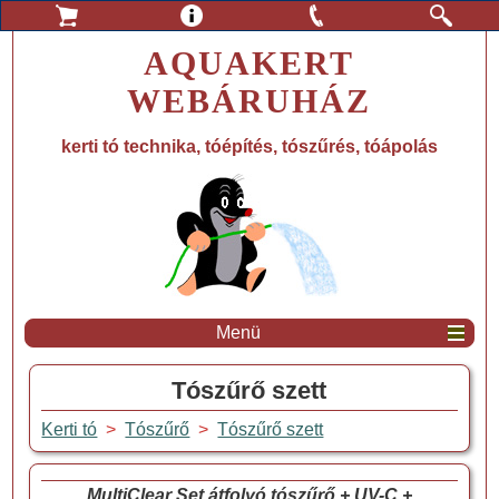
AQUAKERT
WEBÁRUHÁZ
kerti tó technika, tóépítés, tószűrés, tóápolás
Menü
Tószűrő szett
Kerti tó
>
Tószűrő
>
Tószűrő szett
MultiClear Set átfolyó tószűrő + UV-C +