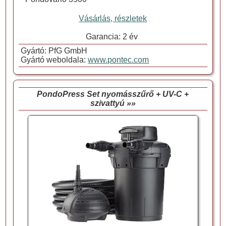
Vásárlás, részletek
Garancia: 2 év
Gyártó: PfG GmbH
Gyártó weboldala:
www.pontec.com
PondoPress Set nyomásszűrő + UV-C +
szivattyú »»