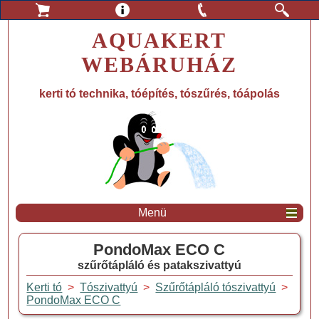
AQUAKERT
WEBÁRUHÁZ
kerti tó technika, tóépítés, tószűrés, tóápolás
Menü
PondoMax ECO C
szűrőtápláló és patakszivattyú
Kerti tó
>
Tószivattyú
>
Szűrőtápláló tószivattyú
>
PondoMax ECO C