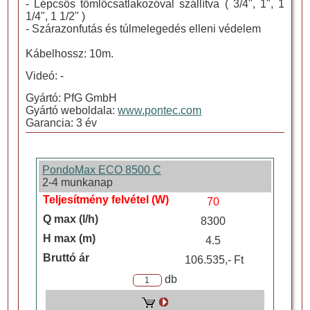
- Lépcsős tömlőcsatlakozóval szállítva ( 3/4", 1", 1
1/4", 1 1/2" )
- Szárazonfutás és túlmelegedés elleni védelem
Kábelhossz: 10m.
Videó: -
Gyártó: PfG GmbH
Gyártó weboldala:
www.pontec.com
Garancia: 3 év
PondoMax ECO 8500 C
2-4 munkanap
70
8300
4.5
106.535,- Ft
db