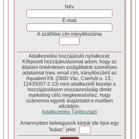
Név
E-mail
A szállítási cím irányítószáma
Adatkezelési hozzájáruló nyilatkozat:
Kifejezett hozzájárulásomat adom, hogy az
általam önkéntesen szolgáltatott személyes
adataimat (nev, email cím, irányítószám) az
Aquakert Kft. (2600 Vác, Cserhát u. 13.;
12435007-2-13) mint adatkezelő kezelje a
hozzájárulásom visszavonásáig direkt
marketing célú megkereséshez, hogy
számomra egyedi árajánlatot e-mailben
elküldjön.
Adatkezelési Tájékoztató
Amennyiben beleegyezik kérjük ide írjon egy
"kukac" jelet