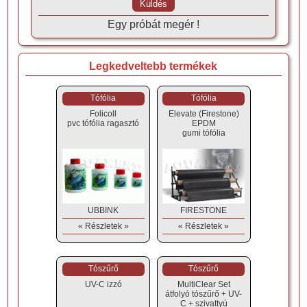
Egy próbát megér !
Legkedveltebb termékek
Tófólia
Tófólia
Folicoll
Elevate (Firestone)
pvc tófólia ragasztó
EPDM
gumi tófólia
UBBINK
FIRESTONE
« Részletek »
« Részletek »
Tószűrő
Tószűrő
UV-C izzó
MultiClear Set
átfolyó tószűrő + UV-
C + szivattyú