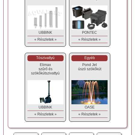
UBBINK
PONTEC
« Részletek »
« Részletek »
Tószivattyú
Egyéb
Elimax
Pond Jet
szűrő és
úszó szökőkút
szökőkútszivattyú
UBBINK
OASE
« Részletek »
« Részletek »