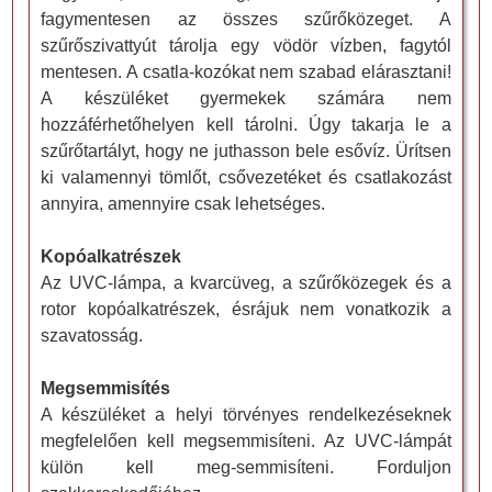
fagymentesen az összes szűrőközeget. A
szűrőszivattyút tárolja egy vödör vízben, fagytól
mentesen. A csatla-kozókat nem szabad elárasztani!
A készüléket gyermekek számára nem
hozzáférhetőhelyen kell tárolni. Úgy takarja le a
szűrőtartályt, hogy ne juthasson bele esővíz. Ürítsen
ki valamennyi tömlőt, csővezetéket és csatlakozást
annyira, amennyire csak lehetséges.
Kopóalkatrészek
Az UVC-lámpa, a kvarcüveg, a szűrőközegek és a
rotor kopóalkatrészek, ésrájuk nem vonatkozik a
szavatosság.
Megsemmisítés
A készüléket a helyi törvényes rendelkezéseknek
megfelelően kell megsemmisíteni. Az UVC-lámpát
külön kell meg-semmisíteni. Forduljon