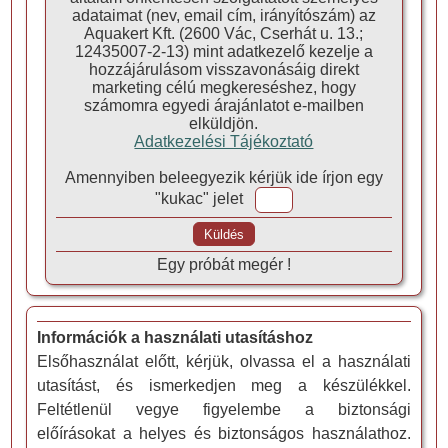
adataimat (nev, email cím, irányítószám) az
Aquakert Kft. (2600 Vác, Cserhát u. 13.;
12435007-2-13) mint adatkezelő kezelje a
hozzájárulásom visszavonásáig direkt
marketing célú megkereséshez, hogy
számomra egyedi árajánlatot e-mailben
elküldjön.
Adatkezelési Tájékoztató
Amennyiben beleegyezik kérjük ide írjon egy
"kukac" jelet
Egy próbát megér !
Információk a használati utasításhoz
Elsőhasználat előtt, kérjük, olvassa el a használati
utasítást, és ismerkedjen meg a készülékkel.
Feltétlenül vegye figyelembe a biztonsági
előírásokat a helyes és biztonságos használathoz.