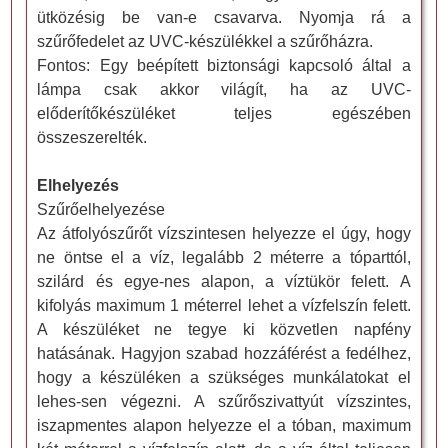
ütközésig be van-e csavarva. Nyomja rá a
szűrőfedelet az UVC-készülékkel a szűrőházra.
Fontos: Egy beépített biztonsági kapcsoló által a
lámpa csak akkor világít, ha az UVC-
előderítőkészüléket teljes egészében
összeszerelték.
Elhelyezés
Szűrőelhelyezése
Az átfolyószűrőt vízszintesen helyezze el úgy, hogy
ne öntse el a víz, legalább 2 méterre a tóparttól,
szilárd és egye-nes alapon, a víztükör felett. A
kifolyás maximum 1 méterrel lehet a vízfelszín felett.
A készüléket ne tegye ki közvetlen napfény
hatásának. Hagyjon szabad hozzáférést a fedélhez,
hogy a készüléken a szükséges munkálatokat el
lehes-sen végezni. A szűrőszivattyút vízszintes,
iszapmentes alapon helyezze el a tóban, maximum