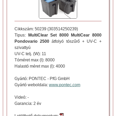
Cikkszám:
50239
(
303514250239
)
Tipus:
MultiClear Set 8000 MultiCear 8000
Pondovario 2500
átfolyó tószűrő + UV-C +
szivattyú
UV-C telj. (W): 11
Tóméret max (l): 8000
Halastó méret max (l): 4000
Gyártó:
PONTEC
- PfG GmbH
Gyártó weboldala:
www.pontec.com
Videó: -
Garancia: 2 év
Letölthető dokumentum: