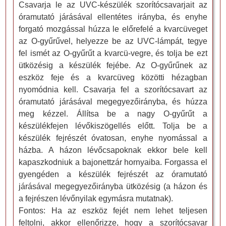
Csavarja le az UVC-készülék szorítócsavarjait az
óramutató járásával ellentétes irányba, és enyhe
forgató mozgással húzza le előrefelé a kvarcüveget
az O-gyűrűvel, helyezze be az UVC-lámpát, tegye
fel ismét az O-gyűrűt a kvarcü-vegre, és tolja be ezt
ütközésig a készülék fejébe. Az O-gyűrűnek az
eszköz feje és a kvarcüveg közötti hézagban
nyomódnia kell. Csavarja fel a szorítócsavart az
óramutató járásával megegyezőirányba, és húzza
meg kézzel. Állítsa be a nagy O-gyűrűt a
készülékfejen lévőkiszögellés előtt. Tolja be a
készülék fejrészét óvatosan, enyhe nyomással a
házba. A házon lévőcsapoknak ekkor bele kell
kapaszkodniuk a bajonettzár hornyaiba. Forgassa el
gyengéden a készülék fejrészét az óramutató
járásával megegyezőirányba ütközésig (a házon és
a fejrészen lévőnyilak egymásra mutatnak).
Fontos: Ha az eszköz fejét nem lehet teljesen
feltolni, akkor ellenőrizze, hogy a szorítócsavar