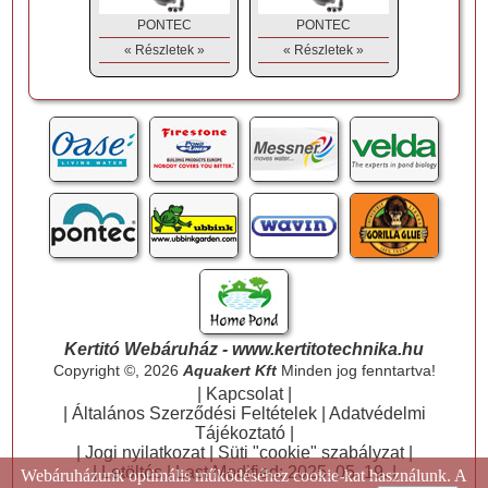
PONTEC
PONTEC
« Részletek »
« Részletek »
Kertitó Webáruház - www.kertitotechnika.hu
Copyright ©, 2026
Aquakert Kft
Minden jog fenntartva!
|
Kapcsolat
|
|
Általános Szerződési Feltételek
|
Adatvédelmi
Tájékoztató
|
|
Jogi nyilatkozat
|
Süti "cookie" szabályzat
|
|
Letöltés
| Last Modified: 2025. 05. 19. |
Webáruházunk optimális működéséhez cookie-kat használunk. A