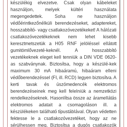
készülékig elvezetve. Csak olyan kábeleket
használjon, melyek kültéri használata
megengedettek. Soha ne használjon
védőérintkezőnélküli berendezéseket, adaptereket,
hosszabbító- vagy csatlakozóvezetékeket! A hálózati
csatlakozóvezetékeknek nem lehet kisebb
keresztmetszetük a H05 RNF jelöléssel ellátott
gumitömlővezeté-keknél. A hosszabbító
vezetékeknek eleget kell tenniük a DIN VDE 0620-
as szabványnak. Biztosítsa, hogy a készülé-kek
maximum 30 mA hibaáramú, hibaáram elleni
védőberendezéssel (FI, ill. RCD) legyen biztosítva. A
kerti tavak és úszómedencék elektromos
berendezéseinek meg kell felelniük a nemzetközi
rendelkezéseknek. Hasonlítsa össze az áramellátás
elektromos adatait a csomagoláson ill. a
készülékeken található típustáblával. Olyan védetten
fektesse le a csatlakozóvezetéket, hogy az ne
sérülhessen meg. Biztosítsa a dugós csatlakozók