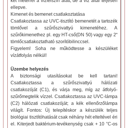
két méterrel a vízfelszín alatt, de a víz által teljesen
ellepve.
Kimenet és bemenet csatlakoztatása
Csatlakoztassa az UVC-tisztító bemenetét a tartozék
tömlővel a szűrőszivattyú kimenetéhez. A
szűrőkimenethez pl. egy HT-cső(DN 50) vagy egy 2“
tömlőcsatlakoztatható szorítóbilinccsel.
Figyelem! Soha ne működtesse a készüléket
vízátfolyás nélkül!
Üzembe helyezés
A biztonsági utasításokat be kell tartani!
Csatlakoztassa a szűrőszivattyú hálózati
csatlakozóját (C1), és várja meg, míg az átfolyó-
szűrőmegtelik vízzel. Csatlakoztassa az UVC-lámpa
(C2) hálózati csatlakozóját; a kék ellenőrzőlámpa
világít. Fontos: Új telepítéskor a készülék teljes
biológiai tisztítóhatását csak néhány hét elteltével éri
el. Kiterjedt baktérium-tevékenység csak + 10 °C-os