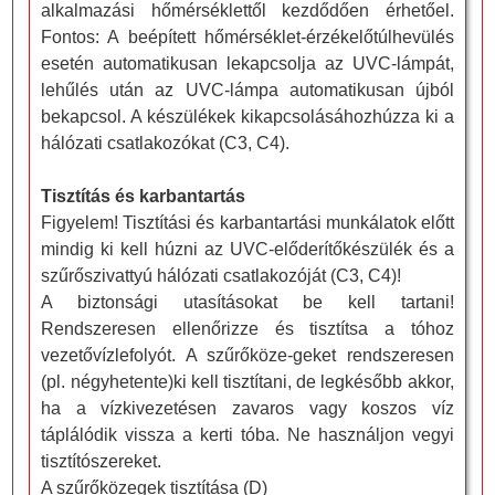
alkalmazási hőmérséklettől kezdődően érhetőel.
Fontos: A beépített hőmérséklet-érzékelőtúlhevülés
esetén automatikusan lekapcsolja az UVC-lámpát,
lehűlés után az UVC-lámpa automatikusan újból
bekapcsol. A készülékek kikapcsolásáhozhúzza ki a
hálózati csatlakozókat (C3, C4).
Tisztítás és karbantartás
Figyelem! Tisztítási és karbantartási munkálatok előtt
mindig ki kell húzni az UVC-előderítőkészülék és a
szűrőszivattyú hálózati csatlakozóját (C3, C4)!
A biztonsági utasításokat be kell tartani!
Rendszeresen ellenőrizze és tisztítsa a tóhoz
vezetővízlefolyót. A szűrőköze-geket rendszeresen
(pl. négyhetente)ki kell tisztítani, de legkésőbb akkor,
ha a vízkivezetésen zavaros vagy koszos víz
táplálódik vissza a kerti tóba. Ne használjon vegyi
tisztítószereket.
A szűrőközegek tisztítása (D)