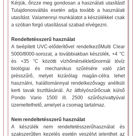
Kérjük, őrizze meg gondosan a használati utasítást!
Tulajdonosváltás esetén adja tovább a használati
utasítást. Valamennyi munkálatot a készülékkel csak
a szóban forgó utasítással szabad elvégezni.
Rendeltetésszerű használat
A beépített UVC-előderítővel rendelkezőMulti Clear
5000/8000-sorozat, a továbbiakban készülék, +4 °C
és +35 °C közötti vízhőmérsékletűnormál tóvíz
biológiai és mechanikus szűrésére való zárt
présszűrő, melyet kizárólag magán-célra lehet
használni, halállománnyal rendelkezővagy anélküli
kerti tavak tisztításánál. Az átfolyószűrőcsak külső
Pondo Vario 1500 ill. 2500 szűrőszivattyúval
üzemeltethető, amelyet a csomag tartalmaz.
Nem rendeltetésszerű használat
A készülék nem rendeltetésszerűhasználat és
szakszerűtlen kezelés esetén veszélyt jelenthet az