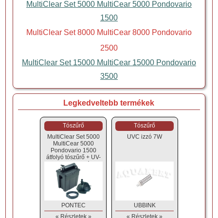
MultiClear Set 5000 MultiCear 5000 Pondovario
1500
MultiClear Set 8000 MultiCear 8000 Pondovario
2500
MultiClear Set 15000 MultiCear 15000 Pondovario
3500
Legkedveltebb termékek
Tószűrő
Tószűrő
MultiClear Set 5000
UVC izzó 7W
MultiCear 5000
Pondovario 1500
átfolyó tószűrő + UV-
C + szivattyú
PONTEC
UBBINK
« Részletek »
« Részletek »