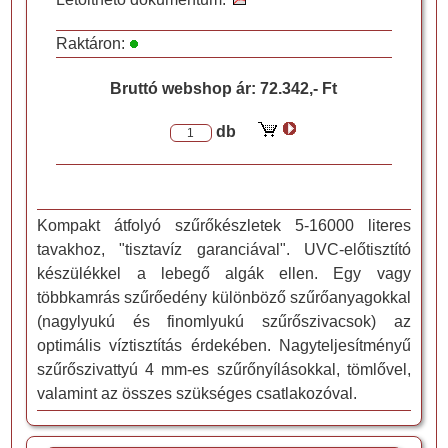
Raktáron:
Bruttó webshop ár:
72.342,- Ft
db
Kompakt átfolyó szűrőkészletek 5-16000 literes
tavakhoz, "tisztavíz garanciával". UVC-előtisztító
készülékkel a lebegő algák ellen. Egy vagy
többkamrás szűrőedény különböző szűrőanyagokkal
(nagylyukú és finomlyukú szűrőszivacsok) az
optimális víztisztítás érdekében. Nagyteljesítményű
szűrőszivattyú 4 mm-es szűrőnyílásokkal, tömlővel,
valamint az összes szükséges csatlakozóval.