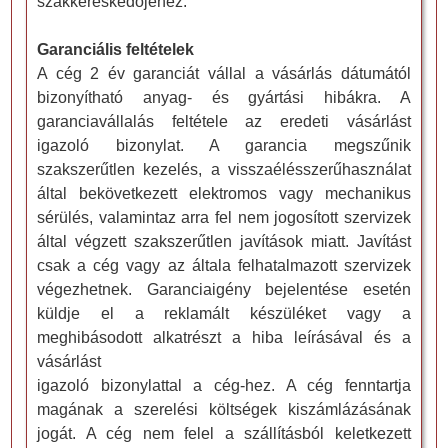
szakkereskedőjéhez.
Garanciális feltételek
A cég 2 év garanciát vállal a vásárlás dátumától
bizonyítható anyag- és gyártási hibákra. A
garanciavállalás feltétele az eredeti vásárlást
igazoló bizonylat. A garancia megszűnik
szakszerűtlen kezelés, a visszaélésszerűhasználat
által bekövetkezett elektromos vagy mechanikus
sérülés, valamintaz arra fel nem jogosított szervizek
által végzett szakszerűtlen javítások miatt. Javítást
csak a cég vagy az általa felhatalmazott szervizek
végezhetnek. Garanciaigény bejelentése esetén
küldje el a reklamált készüléket vagy a
meghibásodott alkatrészt a hiba leírásával és a
vásárlást
igazoló bizonylattal a cég-hez. A cég fenntartja
magának a szerelési költségek kiszámlázásának
jogát. A cég nem felel a szállításból keletkezett