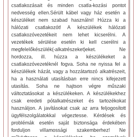
csatlakozásait és minden csatla-kozási pontot
nedvesség ellen.Sérült kábel vagy ház esetén a
készüléket nem szabad használni! Húzza ki a
hálózati csatlakozót! A készülékek hálózati
csatlakozóvezetékeit nem lehet kicserélni. A
vezetékek sérülése esetén ki kell cserélni a
megfelelőkészülék(-alkatrészeket)eket. Ne
hordozza, ill. húzza a készülékeket a
csatlakozóvezetéknél fogva. Soha ne nyissa fel a
készülékek házát, vagy a hozzátartozó alkatrészeit,
ha a használati utasításban erre nincs kifejezett
utasítás. Soha ne hajtson végre műszaki
változtatásokat a készülékeken. A készülékekhez
csak eredeti pótalkatrészeket és tartozékokat
használjon. A javításokat csak az arra feljogosított
ügyfélszolgálatokkal végeztesse. Kérdések és
problémák esetén saját biztonsága érdekében
forduljon villamossági szakemberhez! Ne