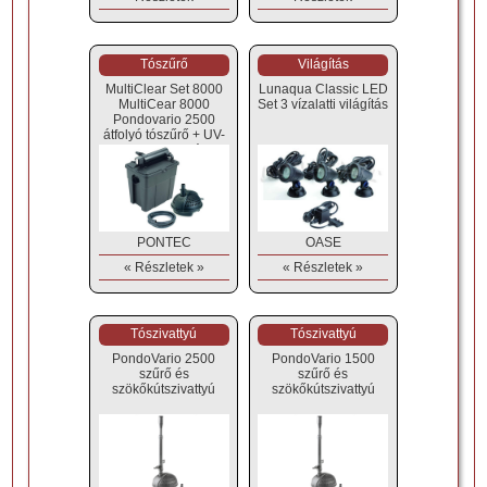
Tószűrő
Világítás
MultiClear Set 8000
Lunaqua Classic LED
MultiCear 8000
Set 3 vízalatti világítás
Pondovario 2500
átfolyó tószűrő + UV-
C + szivattyú
PONTEC
OASE
« Részletek »
« Részletek »
Tószivattyú
Tószivattyú
PondoVario 2500
PondoVario 1500
szűrő és
szűrő és
szökőkútszivattyú
szökőkútszivattyú