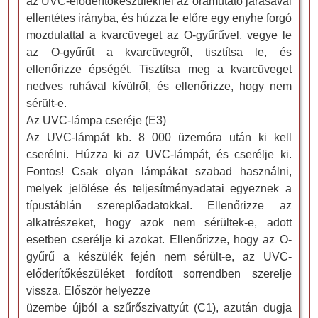
az UVC-előderítőkészüléknél az óramutató járásával
ellentétes irányba, és húzza le előre egy enyhe forgó
mozdulattal a kvarcüveget az O-gyűrűvel, vegye le
az O-gyűrűt a kvarcüvegről, tisztítsa le, és
ellenőrizze épségét. Tisztítsa meg a kvarcüveget
nedves ruhával kívülről, és ellenőrizze, hogy nem
sérült-e.
Az UVC-lámpa cseréje (E3)
Az UVC-lámpát kb. 8 000 üzemóra után ki kell
cserélni. Húzza ki az UVC-lámpát, és cserélje ki.
Fontos! Csak olyan lámpákat szabad használni,
melyek jelölése és teljesítményadatai egyeznek a
típustáblán szereplőadatokkal. Ellenőrizze az
alkatrészeket, hogy azok nem sérültek-e, adott
esetben cserélje ki azokat. Ellenőrizze, hogy az O-
gyűrű a készülék fején nem sérült-e, az UVC-
előderítőkészüléket fordított sorrendben szerelje
vissza. Először helyezze
üzembe újból a szűrőszivattyút (C1), azután dugja