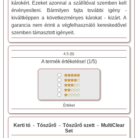
károkért. Ezeket azonnal a szállítóval szemben kell
érvényesíteni. Bármilyen fajta további igény -
kiváltképpen a következményes károkat - kizárt. A
garancia nem érinti a végfelhasználó kereskedővel
szemben támasztott igényeit.
4.5
(
8
)
A termék értékelése! (
1
/
5
)
Értékel
Kerti tó
-
Tószűrő
-
Tószűrő szett
-
MultiClear
Set