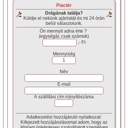
Piactér
Drágának találja?
Küldje el nekünk ajánlatát és mi 24 órán
belül válaszolunk.
Ön mennyit adna érte ?
(egységár, csak számok)
,- Ft
Mennyiség
Név
E-mail
A szállítási cím irányítószáma
Adatkezelési hozzájáruló nyilatkozat:
Kifejezett hozzájárulásomat adom, hogy az
általam önkéntesen szolgáltatott személyes