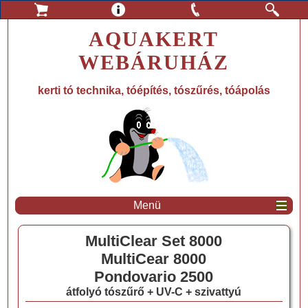
AQUAKERT
WEBÁRUHÁZ
kerti tó technika, tóépítés, tószűrés, tóápolás
Menü
MultiClear Set 8000
MultiCear 8000
Pondovario 2500
átfolyó tószűrő + UV-C + szivattyú