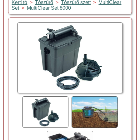
Kerti tó
>
Tószűrő
>
Tószűrő szett
>
MultiClear
Set
>
MultiClear Set 8000