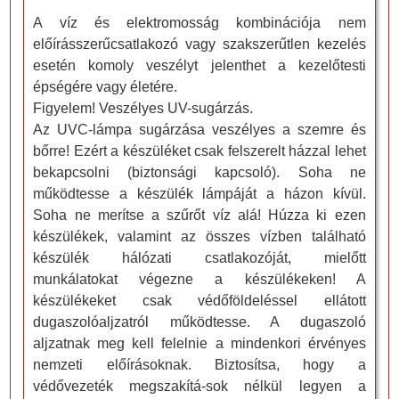
A víz és elektromosság kombinációja nem
előírásszerűcsatlakozó vagy szakszerűtlen kezelés
esetén komoly veszélyt jelenthet a kezelőtesti
épségére vagy életére.
Figyelem! Veszélyes UV-sugárzás.
Az UVC-lámpa sugárzása veszélyes a szemre és
bőrre! Ezért a készüléket csak felszerelt házzal lehet
bekapcsolni (biztonsági kapcsoló). Soha ne
működtesse a készülék lámpáját a házon kívül.
Soha ne merítse a szűrőt víz alá! Húzza ki ezen
készülékek, valamint az összes vízben található
készülék hálózati csatlakozóját, mielőtt
munkálatokat végezne a készülékeken! A
készülékeket csak védőföldeléssel ellátott
dugaszolóaljzatról működtesse. A dugaszoló
aljzatnak meg kell felelnie a mindenkori érvényes
nemzeti előírásoknak. Biztosítsa, hogy a
védővezeték megszakítá-sok nélkül legyen a