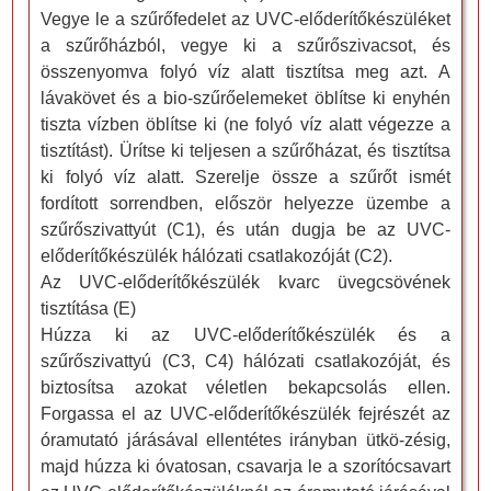
Vegye le a szűrőfedelet az UVC-előderítőkészüléket
a szűrőházból, vegye ki a szűrőszivacsot, és
összenyomva folyó víz alatt tisztítsa meg azt. A
lávakövet és a bio-szűrőelemeket öblítse ki enyhén
tiszta vízben öblítse ki (ne folyó víz alatt végezze a
tisztítást). Ürítse ki teljesen a szűrőházat, és tisztítsa
ki folyó víz alatt. Szerelje össze a szűrőt ismét
fordított sorrendben, először helyezze üzembe a
szűrőszivattyút (C1), és után dugja be az UVC-
előderítőkészülék hálózati csatlakozóját (C2).
Az UVC-előderítőkészülék kvarc üvegcsövének
tisztítása (E)
Húzza ki az UVC-előderítőkészülék és a
szűrőszivattyú (C3, C4) hálózati csatlakozóját, és
biztosítsa azokat véletlen bekapcsolás ellen.
Forgassa el az UVC-előderítőkészülék fejrészét az
óramutató járásával ellentétes irányban ütkö-zésig,
majd húzza ki óvatosan, csavarja le a szorítócsavart