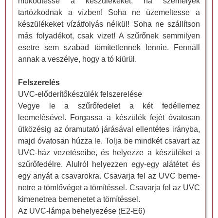
működtesse a készülékeket, ha személyek
tartózkodnak a vízben! Soha ne üzemeltesse a
készülékeket vízátfolyás nélkül! Soha ne szállítson
más folyadékot, csak vizet! A szűrőnek semmilyen
esetre sem szabad tömítetlennek lennie. Fennáll
annak a veszélye, hogy a tó kiürül.
Felszerelés
UVC-előderítőkészülék felszerelése
Vegye le a szűrőfedelet a két fedéllemez
leemelésével. Forgassa a készülék fejét óvatosan
ütközésig az óramutató járásával ellentétes irányba,
majd óvatosan húzza le. Tolja be mindkét csavart az
UVC-ház vezetéseibe, és helyezze a készüléket a
szűrőfedélre. Alulról helyezzen egy-egy alátétet és
egy anyát a csavarokra. Csavarja fel az UVC beme-
netre a tömlővéget a tömítéssel. Csavarja fel az UVC
kimenetrea bemenetet a tömítéssel.
Az UVC-lámpa behelyezése (E2-E6)