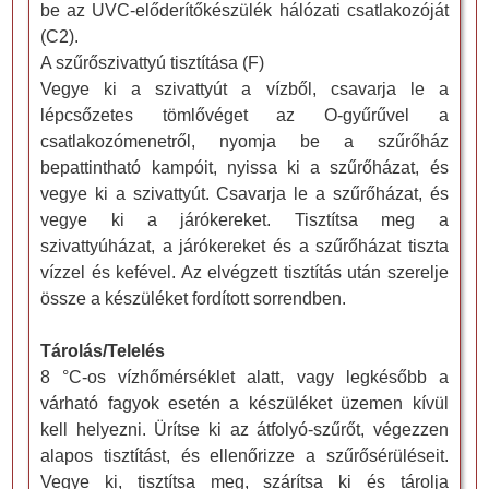
be az UVC-előderítőkészülék hálózati csatlakozóját
(C2).
A szűrőszivattyú tisztítása (F)
Vegye ki a szivattyút a vízből, csavarja le a
lépcsőzetes tömlővéget az O-gyűrűvel a
csatlakozómenetről, nyomja be a szűrőház
bepattintható kampóit, nyissa ki a szűrőházat, és
vegye ki a szivattyút. Csavarja le a szűrőházat, és
vegye ki a járókereket. Tisztítsa meg a
szivattyúházat, a járókereket és a szűrőházat tiszta
vízzel és kefével. Az elvégzett tisztítás után szerelje
össze a készüléket fordított sorrendben.
Tárolás/Telelés
8 °C-os vízhőmérséklet alatt, vagy legkésőbb a
várható fagyok esetén a készüléket üzemen kívül
kell helyezni. Ürítse ki az átfolyó-szűrőt, végezzen
alapos tisztítást, és ellenőrizze a szűrősérüléseit.
Vegye ki, tisztítsa meg, szárítsa ki és tárolja