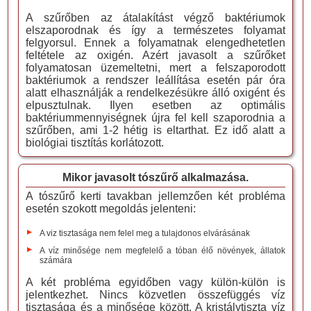
A szűrőben az átalakítást végző baktériumok
elszaporodnak és így a természetes folyamat
felgyorsul. Ennek a folyamatnak elengedhetetlen
feltétele az oxigén. Azért javasolt a szűrőket
folyamatosan üzemeltetni, mert a felszaporodott
baktériumok a rendszer leállítása esetén pár óra
alatt elhasználják a rendelkezésükre álló oxigént és
elpusztulnak. Ilyen esetben az optimális
baktériummennyiségnek újra fel kell szaporodnia a
szűrőben, ami 1-2 hétig is eltarthat. Ez idő alatt a
biológiai tisztítás korlátozott.
Mikor javasolt tószűrő alkalmazása.
A tószűrő kerti tavakban jellemzően két probléma
esetén szokott megoldás jelenteni:
A viz tisztasága nem felel meg a tulajdonos elvárásának
A víz minősége nem megfelelő a tóban élő növények, állatok
számára
A két probléma egyidőben vagy külön-külön is
jelentkezhet. Nincs közvetlen összefüggés víz
tisztasága és a minősége között. A kristálytiszta víz