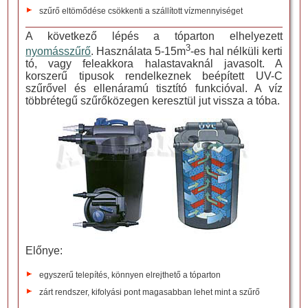
szűrő eltömődése csökkenti a szállított vízmennyiséget
A következő lépés a tóparton elhelyezett
3
nyomásszűrő
. Használata 5-15m
-es hal nélküli kerti
tó, vagy feleakkora halastavaknál javasolt. A
korszerű tipusok rendelkeznek beépített UV-C
szűrővel és ellenáramú tisztító funkcióval. A víz
többrétegű szűrőközegen keresztül jut vissza a tóba.
Előnye:
egyszerű telepítés, könnyen elrejthető a tóparton
zárt rendszer, kifolyási pont magasabban lehet mint a szűrő