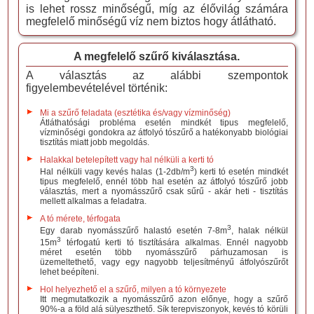
is lehet rossz minőségű, míg az élővilág számára
megfelelő minőségű víz nem biztos hogy átlátható.
A megfelelő szűrő kiválasztása.
A választás az alábbi szempontok
figyelembevételével történik:
Mi a szűrő feladata (esztétika és/vagy vízminőség)
Átláthatósági probléma esetén mindkét tipus megfelelő,
vízminőségi gondokra az átfolyó tószűrő a hatékonyabb biológiai
tisztítás miatt jobb megoldás.
Halakkal betelepített vagy hal nélküli a kerti tó
3
Hal nélküli vagy kevés halas (1-2db/m
) kerti tó esetén mindkét
tipus megfelelő, ennél több hal esetén az átfolyó tószűrő jobb
választás, mert a nyomásszűrő csak sűrű - akár heti - tisztítás
mellett alkalmas a feladatra.
A tó mérete, térfogata
3
Egy darab nyomásszűrő halastó esetén 7-8m
, halak nélkül
3
15m
térfogatú kerti tó tisztítására alkalmas. Ennél nagyobb
méret esetén több nyomásszűrő párhuzamosan is
üzemeltethető, vagy egy nagyobb teljesítményű átfolyószűrőt
lehet beépíteni.
Hol helyezhető el a szűrő, milyen a tó környezete
Itt megmutatkozik a nyomásszűrő azon előnye, hogy a szűrő
90%-a a föld alá sülyeszthető. Sík terepviszonyok, kevés tó körüli