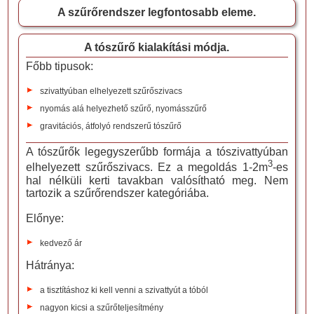
A szűrőrendszer legfontosabb eleme.
A tószűrő kialakítási módja.
Főbb tipusok:
szivattyúban elhelyezett szűrőszivacs
nyomás alá helyezhető szűrő, nyomásszűrő
gravitációs, átfolyó rendszerű tószűrő
A tószűrők legegyszerűbb formája a tószivattyúban
3
elhelyezett szűrőszivacs. Ez a megoldás 1-2m
-es
hal nélküli kerti tavakban valósítható meg. Nem
tartozik a szűrőrendszer kategóriába.
Előnye:
kedvező ár
Hátránya:
a tisztításhoz ki kell venni a szivattyút a tóból
nagyon kicsi a szűrőteljesítmény