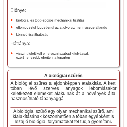
Előnye:
biológiai és többlépcsős mechanikai tisztítás
eltömődéstől függetlenül az átfolyó víz mennyisége állandó
könnyű tisztíthatóság
Hátránya:
vízszint felett kell elhelyezni szabad kifolyással,
ezért nehezebb elrejteni a tóparton
A biológiai szűrés
A biológiai szűrés tulajdonképpen átalakítás. A kerti
tóban lévő szerves anyagok lebomlásakor
keletkezett elemeket alakulnak át a növények által
hasznosítható tápanyaggá.
A biológiai szűrő egy olyan mechanikai szűrő, ami
kialakításának köszönhetően a tóban egyébként is
lezajló biológiai folyamatokat fel tudja gyorsítani.