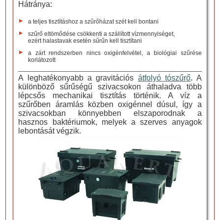
Hátránya:
a teljes tisztításhoz a szűrőházat szét kell bontani
szűrő eltömődése csökkenti a szállított vízmennyiséget,
ezért halastavak esetén sűrűn kell tisztítani
a zárt rendszerben nincs oxigénfelvétel, a biológiai szűrése
korlátozott
A leghatékonyabb a gravitációs
átfolyó tószűrő
. A
különböző sűrűségű szivacsokon áthaladva több
lépcsős mechanikai tisztítás történik. A víz a
szűrőben áramlás közben oxigénnel dúsul, így a
szivacsokban könnyebben elszaporodnak a
hasznos baktériumok, melyek a szerves anyagok
lebontását végzik.