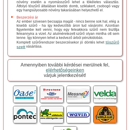
növény esetén a nyomásszűrő lehet a tökéletes választás.
Átfolyó tószűrő általában kisebb domb, sziklakert, csobogó vagy
egy hangsúlyosabb növény takarásában helyezhető el.
Beszerzési ár
Az ember szivesen becsapja magát - nincs benne sok hal, elég a
kisebb szűrő - ha így kedvezőbb áron tud vásárolni. Azonban
figyelembe kell venni, hogy egy feleakkora szűrő nem tisztítja
feleannyira a vizet. Az alulméretezett szűrő olyan mintha ott sem
lenne. Így könnyen lehet a kedvező árból pénzkidobás.
tószűrő
Komplett szűrőrendszer beszerzésekor jó döntés lehet
szett
vásárlása.
Amennyiben további kérdései merülnek fel,
elérhetőségeinken
várjuk jelentkezését!