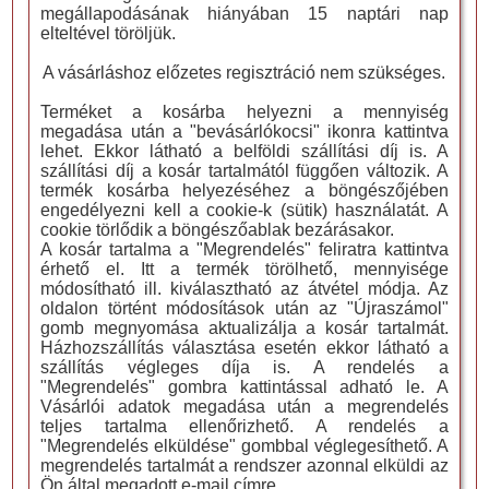
megállapodásának hiányában 15 naptári nap
elteltével töröljük.
A vásárláshoz előzetes regisztráció nem szükséges.
Terméket a kosárba helyezni a mennyiség
megadása után a "bevásárlókocsi" ikonra kattintva
lehet. Ekkor látható a belföldi szállítási díj is. A
szállítási díj a kosár tartalmától függően változik. A
termék kosárba helyezéséhez a böngészőjében
engedélyezni kell a cookie-k (sütik) használatát. A
cookie törlődik a böngészőablak bezárásakor.
A kosár tartalma a "Megrendelés" feliratra kattintva
érhető el. Itt a termék törölhető, mennyisége
módosítható ill. kiválasztható az átvétel módja. Az
oldalon történt módosítások után az "Újraszámol"
gomb megnyomása aktualizálja a kosár tartalmát.
Házhozszállítás választása esetén ekkor látható a
szállítás végleges díja is. A rendelés a
"Megrendelés" gombra kattintással adható le. A
Vásárlói adatok megadása után a megrendelés
teljes tartalma ellenőrizhető. A rendelés a
"Megrendelés elküldése" gombbal véglegesíthető. A
megrendelés tartalmát a rendszer azonnal elküldi az
Ön által megadott e-mail címre.