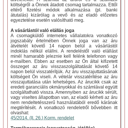
költségről a Önnek átadott csomag tartalmazza. Ettől
eltérő fizetési módok alkalmazása (pl. banki
átutalás) kizárólag a vevő és az eladó előzetes
egyeztetése esetén valósítható meg.
A vásárlástól való elállás joga
A csomagküldő internetes vállalatokra vonatkozó
jogszabály értelmében Önnek joga van az áru
átvételét követő 14 napon belül a vásárlástól
indoklás nélkül elállni. A rendeléstől való elállást
minél hamarabb jeleznie kell felénk telefonon vagy
e-mailben. Ebben az esetben az Ön által kifizetett
összeget az áru visszaszolgáltatását követő 14
napon belül visszatérítjük. Az áru visszajuttatásának
költségeit Ön viseli. A vételár visszatérítése az áru
visszajuttatása után lehetséges. Az árucikk csak az
eredeti garanciális okmányokkal és számlával együtt
szolgáltatható vissza. Amennyiben az árucikk sérült,
vagy viseltes állapotban van, az eladó kérheti az áru
nem rendeltetésszerű használatából eredő kárának
megtérítését. A vonatkozó rendeletről bővebben itt
olvashat:
45/2014. (II. 26.) Korm. rendelet