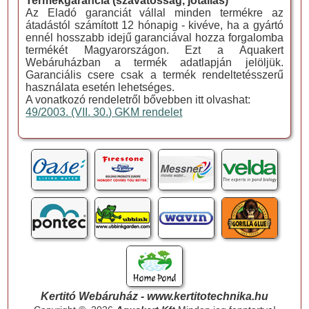
Termékgarancia (szavatosság, jótállás)
Az Eladó garanciát vállal minden termékre az
átadástól számított 12 hónapig - kivéve, ha a gyártó
ennél hosszabb idejű garanciával hozza forgalomba
termékét Magyarországon. Ezt a Aquakert
Webáruházban a termék adatlapján jelöljük.
Garanciális csere csak a termék rendeltetésszerű
használata esetén lehetséges.
A vonatkozó rendeletről bővebben itt olvashat:
49/2003. (VII. 30.) GKM rendelet
Kertitó Webáruház - www.kertitotechnika.hu