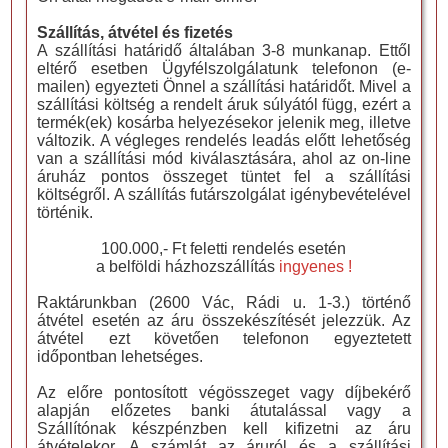
Szállítás, átvétel és fizetés
A szállítási határidő általában 3-8 munkanap. Ettől
eltérő esetben Ügyfélszolgálatunk telefonon (e-
mailen) egyezteti Önnel a szállítási határidőt. Mivel a
szállítási költség a rendelt áruk súlyától függ, ezért a
termék(ek) kosárba helyezésekor jelenik meg, illetve
változik. A végleges rendelés leadás előtt lehetőség
van a szállítási mód kiválasztására, ahol az on-line
áruház pontos összeget tüntet fel a szállítási
költségről. A szállítás futárszolgálat igénybevételével
történik.
100.000,- Ft feletti rendelés esetén
a belföldi házhozszállítás
ingyenes !
Raktárunkban (2600 Vác, Rádi u. 1-3.) történő
átvétel esetén az áru összekészítését jelezzük. Az
átvétel ezt követően telefonon egyeztetett
időpontban lehetséges.
Az előre pontosított végösszeget vagy díjbekérő
alapján előzetes banki átutalással vagy a
Szállítónak készpénzben kell kifizetni az áru
átvételekor. A számlát az áruról és a szállítási