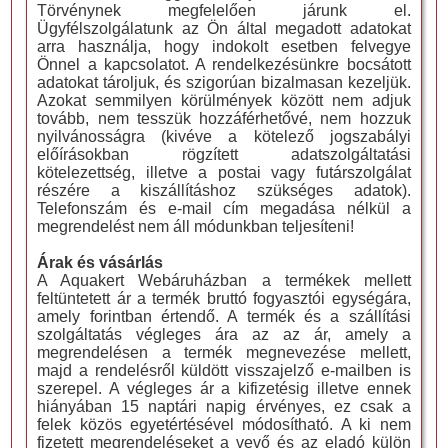
Törvénynek megfelelően járunk el.
Ügyfélszolgálatunk az Ön által megadott adatokat
arra használja, hogy indokolt esetben felvegye
Önnel a kapcsolatot. A rendelkezésünkre bocsátott
adatokat tároljuk, és szigorúan bizalmasan kezeljük.
Azokat semmilyen körülmények között nem adjuk
tovább, nem tesszük hozzáférhetővé, nem hozzuk
nyilvánosságra (kivéve a kötelező jogszabályi
előírásokban rögzített adatszolgáltatási
kötelezettség, illetve a postai vagy futárszolgálat
részére a kiszállításhoz szükséges adatok).
Telefonszám és e-mail cím megadása nélkül a
megrendelést nem áll módunkban teljesíteni!
Árak és vásárlás
A Aquakert Webáruházban a termékek mellett
feltüntetett ár a termék bruttó fogyasztói egységára,
amely forintban értendő. A termék és a szállítási
szolgáltatás végleges ára az az ár, amely a
megrendelésen a termék megnevezése mellett,
majd a rendelésről küldött visszajelző e-mailben is
szerepel. A végleges ár a kifizetésig illetve ennek
hiányában 15 naptári napig érvényes, ez csak a
felek közös egyetértésével módosítható. A ki nem
fizetett megrendeléseket a vevő és az eladó külön