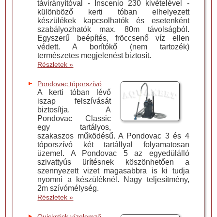
távirányítóval - Inscenio 230 kivételével -
különböző kerti tóban elhelyezett
készülékek kapcsolhatók és esetenként
szabályozhatók max. 80m távolságból.
Egyszerű beépítés, fröccsenő víz ellen
védett. A borítókő (nem tartozék)
természetes megjelenést biztosít.
Részletek »
Pondovac tóporszívó
A kerti tóban lévő
iszap felszívását
biztosítja. A
Pondovac Classic
egy tartályos,
szakaszos működésű. A Pondovac 3 és 4
tóporszívó két tartállyal folyamatosan
üzemel. A Pondovac 5 az egyedülálló
szivattyús ürítésnek köszönhetően a
szennyezett vizet magasabbra is ki tudja
nyomni a készüléknél. Nagy teljesítmény,
2m szívómélység.
Részletek »
Quickstick vízelemző