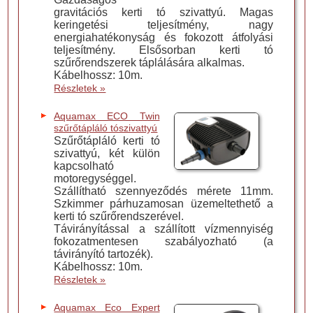
gravitációs kerti tó szivattyú. Magas
keringetési teljesítmény, nagy
energiahatékonyság és fokozott átfolyási
teljesítmény. Elsősorban kerti tó
szűrőrendszerek táplálására alkalmas.
Kábelhossz: 10m.
Részletek »
Aquamax ECO Twin
szűrőtápláló tószivattyú
Szűrőtápláló kerti tó
szivattyú, két külön
kapcsolható
motoregységgel.
Szállítható szennyeződés mérete 11mm.
Szkimmer párhuzamosan üzemeltethető a
kerti tó szűrőrendszerével.
Távirányítással a szállított vízmennyiség
fokozatmentesen szabályozható (a
távirányító tartozék).
Kábelhossz: 10m.
Részletek »
Aquamax Eco Expert