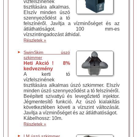
vízfelszinének
tisztítására alkalmas.
Elszív minden úszó
szennyeződést a tó
felszínéről. Javítja a vízminőséget és az
átláthatóságot. 100 mm-es
vízszintingadozást áthidal.
Részletek »
SwimSkim úszó
szkimmer
Heti Akció ! 8%
kedvezmény
A kerti tó
vízfelszinének
tisztítására alkalmas úszó szkimmer. Elszív
minden úszó szennyeződést a tó felszínéről.
Beépített szivattyú és levegőztető injektor.
Jégmentesítő funkció. Az úszó kialakítás
következtében követi a vízszint változását.
Javítja a vízminőséget és az átláthatóságot.
Kábelhossz: 10m.
Részletek »
LM úszó szkimmer