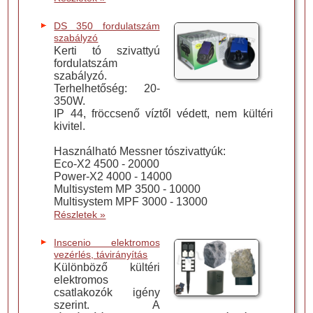
DS 350 fordulatszám
szabályzó
Kerti tó szivattyú
fordulatszám
szabályzó.
Terhelhetőség: 20-
350W.
IP 44, fröccsenő víztől védett, nem kültéri
kivitel.
Használható Messner tószivattyúk:
Eco-X2 4500 - 20000
Power-X2 4000 - 14000
Multisystem MP 3500 - 10000
Multisystem MPF 3000 - 13000
Részletek »
Inscenio elektromos
vezérlés, távirányítás
Különböző kültéri
elektromos
csatlakozók igény
szerint. A