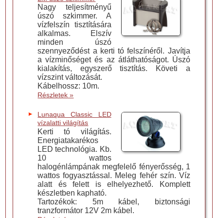
Nagy teljesítményű
úszó szkimmer. A
vízfelszín tisztítására
alkalmas. Elszív
minden úszó
szennyeződést a kerti tó felszínéről. Javítja
a vízminőséget és az átláthatóságot. Úszó
kialakítás, egyszerő tisztítás. Követi a
vízszint változását.
Kábelhossz: 10m.
Részletek »
Lunaqua Classic LED
vízalatti világítás
Kerti tó világítás.
Energiatakarékos
LED technológia. Kb.
10 wattos
halogénlámpának megfelelő fényerősség, 1
wattos fogyasztással. Meleg fehér szín. Víz
alatt és felett is elhelyezhető. Komplett
készletben kapható.
Tartozékok: 5m kábel, biztonsági
tranzformátor 12V 2m kábel.