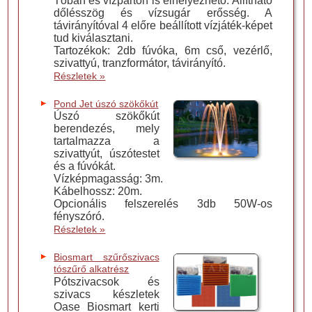
Tóban és vízparton is elhelyezhető. Állítható
dőlésszög és vízsugár erősség. A
távirányítóval 4 előre beállított vízjáték-képet
tud kiválasztani.
Tartozékok: 2db fúvóka, 6m cső, vezérlő,
szivattyú, tranzformátor, távirányító.
Részletek »
Pond Jet úszó szökőkút
Úszó szökőkút
berendezés, mely
tartalmazza a
szivattyút, úszótestet
és a fúvókát.
Vízképmagasság: 3m.
Kábelhossz: 20m.
Opcionális felszerelés 3db 50W-os
fényszóró.
Részletek »
Biosmart szűrőszivacs
tószűrő alkatrész
Pótszivacsok és
szivacs készletek
Oase Biosmart kerti