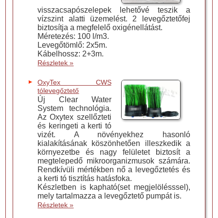
visszacsapószelepek lehetővé teszik a
vízszint alatti üzemelést. 2 levegőztetőfej
biztosítja a megfelelő oxigénellátást.
Méretezés: 100 l/m3.
Levegőtömlő: 2x5m.
Kábelhossz: 2+3m.
Részletek »
OxyTex CWS
tólevegőztető
Új Clear Water
System technológia.
Az Oxytex szellőzteti
és keringeti a kerti tó
vizét. A növényekhez hasonló
kialakításának köszönhetően illeszkedik a
környezetbe és nagy felületet biztosít a
megtelepedő mikroorganizmusok számára.
Rendkívüli mértékben nő a levegőztetés és
a kerti tó tisztítás hatásfoka.
Készletben is kapható(set megjelölésssel),
mely tartalmazza a levegőztető pumpát is.
Részletek »