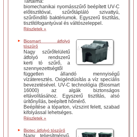
Tartalma:
biomechanikai nyomásszűrő beépített UV-C
előtisztítóval, szűrőtápláló szivattyú,
szűrőindító baktériumok. Egyszerű tisztítás,
tisztítófogantyúval és váltószeleppel.
Részletek »
Biosmart átfolyó
tószűrő
Nagy szűrőfelületű
átfolyó rendszerű
kerti tó szűrő, a
szennyezettségtől
független állandó mennyiségű
vízáteresztés. Oxigéndúsítás a víz speciális
bevezetésével. UV-C technológia (Biosmart
16000) az algák biztonságos
eltávolításához. Egyszerű tisztítás, alsó
ürítőnyílás, beépített hőmérő.
Beépítése a tóparton, vízszint felett, szabad
kifolyással lehetséges.
Részletek »
Biotec átfolyó tószűrő
Nagy teljesítményű,