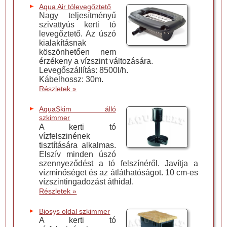
Aqua Air tólevegőztető
Nagy teljesítményű
szivattyús kerti tó
levegőztető. Az úszó
kialakításnak
köszönhetően nem
érzékeny a vízszint változására.
Levegőszállítás: 8500l/h.
Kábelhossz: 30m.
Részletek »
AquaSkim álló
szkimmer
A kerti tó
vízfelszinének
tisztítására alkalmas.
Elszív minden úszó
szennyeződést a tó felszínéről. Javítja a
vízminőséget és az átláthatóságot. 10 cm-es
vízszintingadozást áthidal.
Részletek »
Biosys oldal szkimmer
A kerti tó