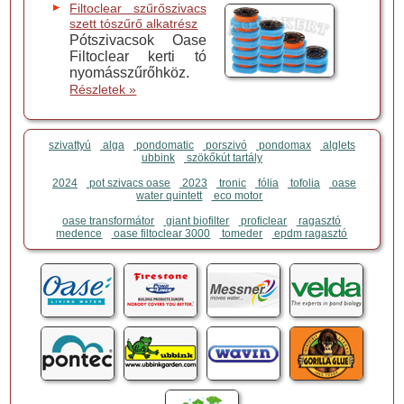
Filtoclear szűrőszivacs
szett tószűrő alkatrész
Pótszivacsok Oase
Filtoclear kerti tó
nyomásszűrőhköz.
Részletek »
szivattyú
alga
pondomatic
porszivó
pondomax
alglets
ubbink
szökőkút tartály
2024
pot szivacs oase
2023
tronic
fólia
tofolia
oase
water quintett
eco motor
oase transformátor
giant biofilter
proficlear
ragasztó
medence
oase filtoclear 3000
tomeder
epdm ragasztó