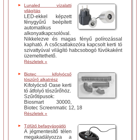
Lunaled vízalatti
világítás
LED-ekkel képzett
fénygyűrű beépített
automatikus
alkonyatkapcsolóval.
Nikkelezve és magas fényű polírozással
kapható. A csőcsatlakozóra kapcsolt kerti tó
szivattyúval világító habcsobogó fúvókaként
üzemeltethető.
Részletek »
Biotec kifolyócső
tószűrő alkatrész
Kifolyócső Oase kerti
tó átfolyó tószűrőhöz.
Szűrőtipusok:
Biosmart 30000,
Biotec Screenmatic 12, 18
Részletek »
Tófűtő befagyásgátló
A jégmentesítő télen
megakadályozza a