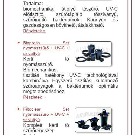
Tartalma:
biomechanikai átfolyó tószűrő, UV-C
előtisztító, szűrőtápláló tószivattyú,
szűrőindító baktériumok. Könnyen és
gazdaságosan bővíthető, átalakítható.
Részletek »
Biopress Set
nyomásszűrő + UV-C +
szivattyú
Kerti tó
nyomásszűrő.
Biomechanikus
tisztítás hatékony UV-C technológiával
kombinálva. Egyszerű tisztítás, különböző
szűrőanyagok a baktériumok optimális
megtelepedéséhez.
Részletek »
Filtoclear Set
nyomásszűrő + UV-C +
szivattyú
Komplett kerti tó
szűrőrendszer.