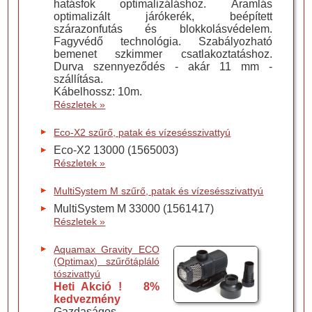
hatásfok optimalizáláshoz. Áramlás
optimalizált járókerék, beépített
szárazonfutás és blokkolásvédelem.
Fagyvédő technológia. Szabályozható
bemenet szkimmer csatlakoztatáshoz.
Durva szennyeződés - akár 11 mm -
szállítása.
Kábelhossz: 10m.
Részletek »
Eco-X2 szűrő, patak és vízesésszivattyú
Eco-X2 13000 (1565003)
Részletek »
MultiSystem M szűrő, patak és vízesésszivattyú
MultiSystem M 33000 (1561417)
Részletek »
Aquamax Gravity ECO
(Optimax) szűrőtápláló
tószivattyú
Heti Akció ! 8%
kedvezmény
Gazdaságos