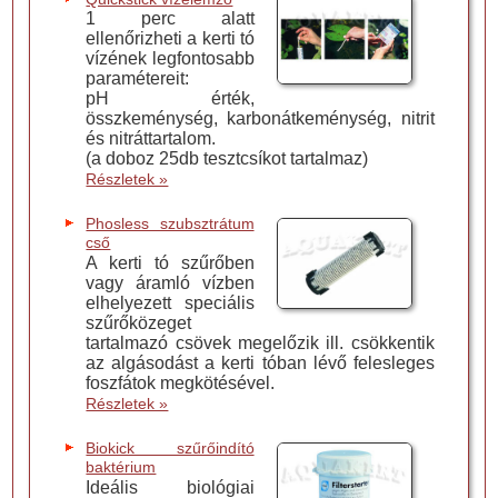
1 perc alatt
ellenőrizheti a kerti tó
vízének legfontosabb
paramétereit:
pH érték,
összkeménység, karbonátkeménység, nitrit
és nitráttartalom.
(a doboz 25db tesztcsíkot tartalmaz)
Részletek »
Phosless szubsztrátum
cső
A kerti tó szűrőben
vagy áramló vízben
elhelyezett speciális
szűrőközeget
tartalmazó csövek megelőzik ill. csökkentik
az algásodást a kerti tóban lévő felesleges
foszfátok megkötésével.
Részletek »
Biokick szűrőindító
baktérium
Ideális biológiai