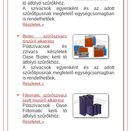
tó átfolyó szűrőkhöz.
A szivacsok egyenként és az adott
szűrőtipusnak megfelelő egységcsomagban
is rendelhetőek.
Részletek »
Biotec szűrőszivacs
tószűrő alkatrész
Pótszivacsok és
zzivacs készletek
Oase Biotec kerti tó
átfolyó szűrőkhöz.
A szivacsok egyenként és az adott
szűrőtipusnak megfelelő egységcsomagban
is rendelhetőek.
Részletek »
Filtomatic szűrőszivacs
szett tószűrő alkatrész
Pótszivacsok Oase
Filtomatic kerti tó
átfolyó szűrőkhöz.
Részletek »