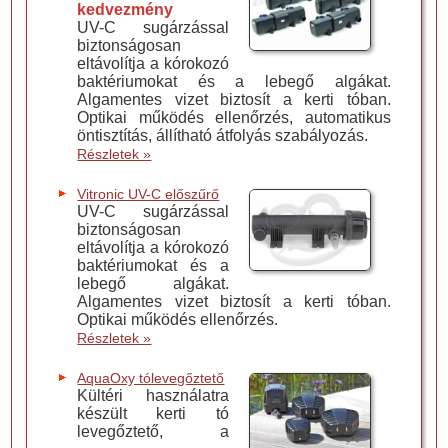
kedvezmény
UV-C sugárzással
biztonságosan
eltávolítja a kórokozó
baktériumokat és a lebegő algákat.
Algamentes vizet biztosít a kerti tóban.
Optikai működés ellenőrzés, automatikus
öntisztítás, állítható átfolyás szabályozás.
Részletek »
Vitronic UV-C előszűrő
UV-C sugárzással
biztonságosan
eltávolítja a kórokozó
baktériumokat és a
lebegő algákat.
Algamentes vizet biztosít a kerti tóban.
Optikai működés ellenőrzés.
Részletek »
AquaOxy tólevegőztető
Kültéri használatra
készült kerti tó
levegőztető, a