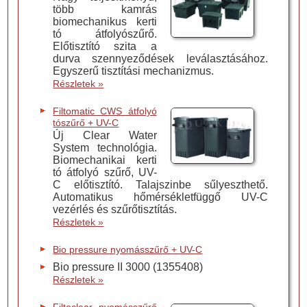
több kamrás
biomechanikus kerti
tó átfolyószűrő.
Előtisztító szita a
durva szennyeződések leválasztásához.
Egyszerű tisztítási mechanizmus.
Részletek »
Filtomatic CWS átfolyó
tószűrő + UV-C
Új Clear Water
System technológia.
Biomechanikai kerti
tó átfolyó szűrő, UV-
C előtisztító. Talajszinbe sűlyeszthető.
Automatikus hőmérsékletfüggő UV-C
vezérlés és szűrőtisztítás.
Részletek »
Bio pressure nyomásszűrő + UV-C
Bio pressure II 3000 (1355408)
Részletek »