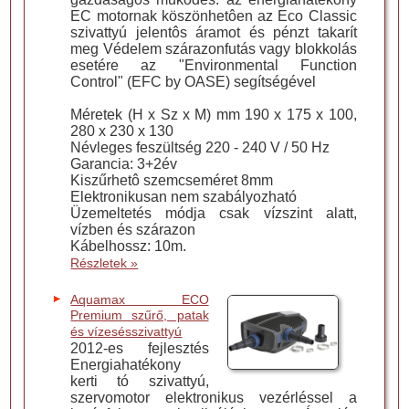
EC motornak köszönhetôen az Eco Classic
szivattyú jelentôs áramot és pénzt takarít
meg Védelem szárazonfutás vagy blokkolás
esetére az "Environmental Function
Control" (EFC by OASE) segítségével
Méretek (H x Sz x M) mm 190 x 175 x 100,
280 x 230 x 130
Névleges feszültség 220 - 240 V / 50 Hz
Garancia: 3+2év
Kiszűrhetô szemcseméret 8mm
Elektronikusan nem szabályozható
Üzemeltetés módja csak vízszint alatt,
vízben és szárazon
Kábelhossz: 10m.
Részletek »
Aquamax ECO
Premium szűrő, patak
és vízesésszivattyú
2012-es fejlesztés
Energiahatékony
kerti tó szivattyú,
szervomotor elektronikus vezérléssel a