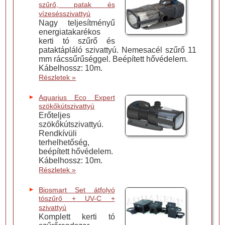
szűrő, patak és
vízesésszivattyú
Nagy teljesítményű
energiatakarékos
kerti tó szűrő és
pataktápláló szivattyú. Nemesacél szűrő 11
mm rácssűrűséggel. Beépített hővédelem.
Kábelhossz: 10m.
Részletek »
Aquarius Eco Expert
szökőkútszivattyú
Erőteljes
szökőkútszivattyú.
Rendkívüli
terhelhetőség,
beépített hővédelem.
Kábelhossz: 10m.
Részletek »
Biosmart Set átfolyó
tószűrő + UV-C +
szivattyú
Komplett kerti tó