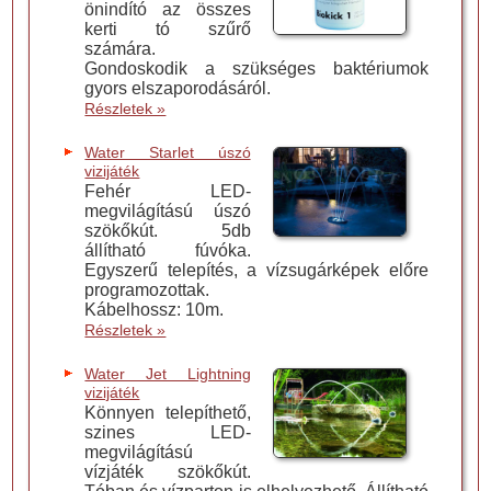
önindító az összes
kerti tó szűrő
számára.
Gondoskodik a szükséges baktériumok
gyors elszaporodásáról.
Részletek »
Water Starlet úszó
vizijáték
Fehér LED-
megvilágítású úszó
szökőkút. 5db
állítható fúvóka.
Egyszerű telepítés, a vízsugárképek előre
programozottak.
Kábelhossz: 10m.
Részletek »
Water Jet Lightning
vizijáték
Könnyen telepíthető,
szines LED-
megvilágítású
vízjáték szökőkút.