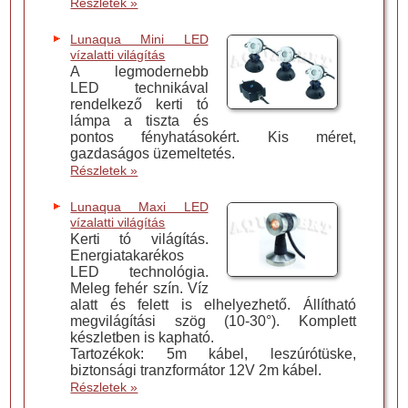
Részletek »
Lunaqua Mini LED
vízalatti világítás
A legmodernebb
LED technikával
rendelkező kerti tó
lámpa a tiszta és
pontos fényhatásokért. Kis méret,
gazdaságos üzemeltetés.
Részletek »
Lunaqua Maxi LED
vízalatti világítás
Kerti tó világítás.
Energiatakarékos
LED technológia.
Meleg fehér szín. Víz
alatt és felett is elhelyezhető. Állítható
megvilágítási szög (10-30°). Komplett
készletben is kapható.
Tartozékok: 5m kábel, leszúrótüske,
biztonsági tranzformátor 12V 2m kábel.
Részletek »