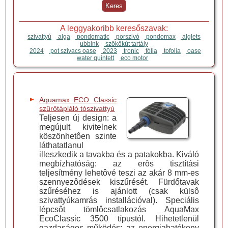
A leggyakoribb keresőszavak:
szivattyú
alga
pondomatic
porszivó
pondomax
alglets
ubbink
szökőkút tartály
2024
pot szivacs oase
2023
tronic
fólia
tofolia
oase
water quintett
eco motor
Aquamax ECO Classic
szűrőtápláló tószivattyú
Teljesen új design: a
megújult kivitelnek
köszönhetôen szinte
láthatatlanul
illeszkedik a tavakba és a patakokba. Kiváló
megbízhatóság: az erôs tisztítási
teljesítmény lehetôvé teszi az akár 8 mm-es
szennyezôdések kiszűrését. Fürdőtavak
szűréséhez is ajánlott (csak külsô
szivattyúkamrás installációval). Speciális
lépcsôt tömlôcsatlakozás AquaMax
EcoClassic 3500 típustól. Hihetetlenül
gazdaságos működés: az energiahatékony