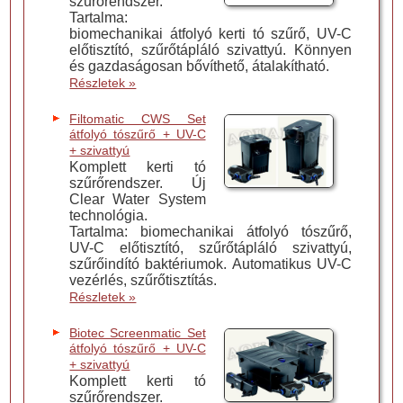
szűrőrendszer.
Tartalma:
biomechanikai átfolyó kerti tó szűrő, UV-C
előtisztító, szűrőtápláló szivattyú. Könnyen
és gazdaságosan bővíthető, átalakítható.
Részletek »
Filtomatic CWS Set
átfolyó tószűrő + UV-C
+ szivattyú
Komplett kerti tó
szűrőrendszer. Új
Clear Water System
technológia.
Tartalma: biomechanikai átfolyó tószűrő,
UV-C előtisztító, szűrőtápláló szivattyú,
szűrőindító baktériumok. Automatikus UV-C
vezérlés, szűrőtisztítás.
Részletek »
Biotec Screenmatic Set
átfolyó tószűrő + UV-C
+ szivattyú
Komplett kerti tó
szűrőrendszer.