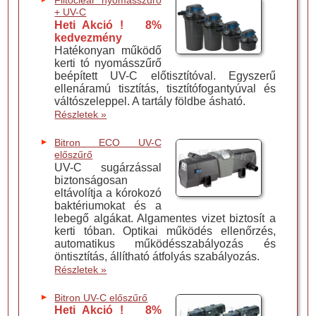
Filtoclear nyomásszűrő
+ UV-C
Heti Akció ! 8%
kedvezmény
Hatékonyan működő
kerti tó nyomásszűrő
beépített UV-C előtisztítóval. Egyszerű
ellenáramú tisztítás, tisztítófogantyúval és
váltószeleppel. A tartály földbe ásható.
Részletek »
Bitron ECO UV-C
előszűrő
UV-C sugárzással
biztonságosan
eltávolítja a kórokozó
baktériumokat és a
lebegő algákat. Algamentes vizet biztosít a
kerti tóban. Optikai működés ellenőrzés,
automatikus működésszabályozás és
öntisztítás, állítható átfolyás szabályozás.
Részletek »
Bitron UV-C előszűrő
Heti Akció ! 8%