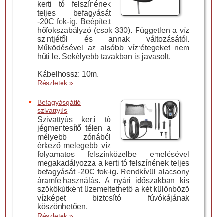
kerti tó felszínének
teljes befagyását
-20C fok-ig. Beépített
hőfokszabályzó (csak 330). Független a víz
szintjétől és annak változásától.
Működésével az alsóbb vízrétegeket nem
hűti le. Sekélyebb tavakban is javasolt.
Kábelhossz: 10m.
Részletek »
Befagyásgátló
szivattyús
Szivattyús kerti tó
jégmentesítő télen a
mélyebb zónából
érkező melegebb víz
folyamatos felszínközelbe emelésével
megakadályozza a kerti tó felszínének teljes
befagyását -20C fok-ig. Rendkívül alacsony
áramfelhasználás. A nyári időszakban kis
szökőkútként üzemeltethető a két különböző
vízképet biztosító fúvókájának
köszönhetően.
Részletek »