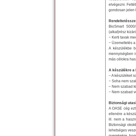
elvégezni. Felté
gondosan jelen h
Rendeltetéssze
BioSmart 5000/
(alkat)rész kizá
− Kerti tavak mec
− Üzemeltetés a 
A készülékbe b
mennyiségben is
más célokra has
A készülékre a
− A készüléket s
− Soha nem szab
− Nem szabad kis
− Nem szabad ve
Biztonsági utas
A OASE cég ezt a
ellenére a készü
ill. nem a hasz
Biztonsági okok
lehetséges veszé
gyerekekre, hogy