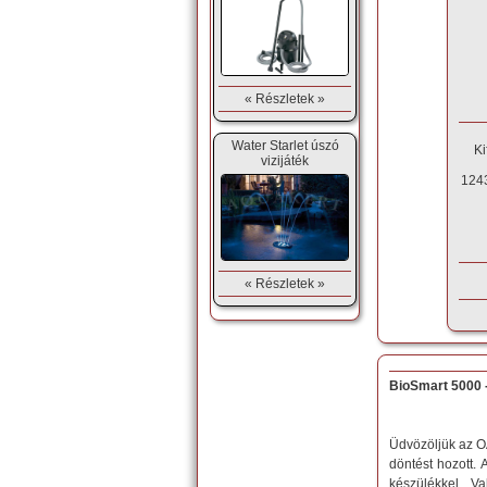
« Részletek »
Water Starlet úszó
Ki
vizijáték
1243
« Részletek »
BioSmart 5000 
Üdvözöljük az O
döntést hozott.
készülékkel. V