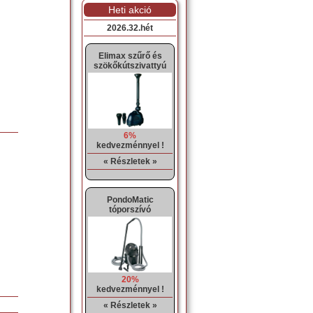
Heti akció
2026.32.hét
Elimax szűrő és
szökőkútszivattyú
6%
kedvezménnyel !
« Részletek »
PondoMatic
tóporszívó
20%
kedvezménnyel !
« Részletek »