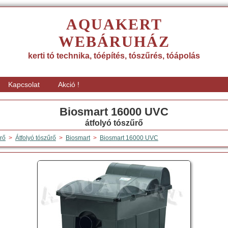
AQUAKERT
WEBÁRUHÁZ
kerti tó technika, tóépítés, tószűrés, tóápolás
Kapcsolat
Akció !
Biosmart 16000 UVC
átfolyó tószűrő
rő
>
Átfolyó tószűrő
>
Biosmart
>
Biosmart 16000 UVC