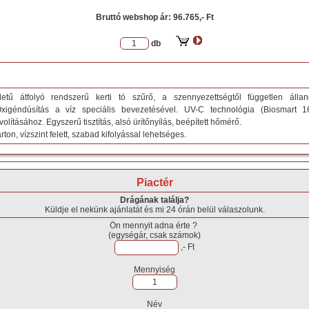
Bruttó webshop ár:
96.765,- Ft
db
letű átfolyó rendszerű kerti tó szűrő, a szennyezettségtől független áll
 Oxigéndúsítás a víz speciális bevezetésével. UV-C technológia (Biosmart 
olításához. Egyszerű tisztítás, alsó ürítőnyílás, beépített hőmérő.
ton, vízszint felett, szabad kifolyással lehetséges.
Piactér
Drágának találja?
Küldje el nekünk ajánlatát és mi 24 órán belül válaszolunk.
Ön mennyit adna érte ?
(egységár, csak számok)
,- Ft
Mennyiség
Név