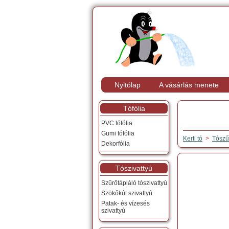
Nyitólap
A vásárlás menete
Tófólia
PVC tófólia
Gumi tófólia
Kerti tó
>
Tószű
Dekorfólia
Tószivattyú
Szűrőtápláló tószivattyú
Szökőkút szivattyú
Patak- és vízesés
szivattyú