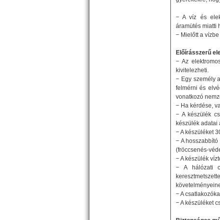
− A víz és ele
áramütés miatti 
− Mielőtt a vízb
Előírásszerű el
− Az elektromo
kivitelezheti.
− Egy személy ak
felmérni és elv
vonatkozó nemze
− Ha kérdése, v
− A készülék c
készülék adatai 
− A készüléket 
− A hosszabbító 
(fröccsenés-véde
− A készülék víz
− A hálózati 
keresztmetsze
követelményeine
− A csatlakozóka
− A készüléket c