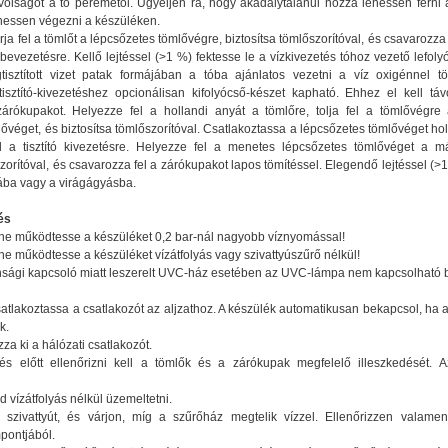
volságot a tó peremétől. Ügyeljen rá, hogy akadálytalanul hozzá lehessen férni 
hessen végezni a készüléken.
varja fel a tömlőt a lépcsőzetes tömlővégre, biztosítsa tömlőszorítóval, és csavarozz
bevezetésre. Kellő lejtéssel (>1 %) fektesse le a vízkivezetés tóhoz vezető lefol
isztított vizet patak formájában a tóba ajánlatos vezetni a víz oxigénnel tö
isztító-kivezetéshez opcionálisan kifolyócső-készet kapható. Ehhez el kell távol
zárókupakot. Helyezze fel a hollandi anyát a tömlőre, tolja fel a tömlővégre
ővéget, és biztosítsa tömlőszorítóval. Csatlakoztassa a lépcsőzetes tömlővéget ho
l a tisztító kivezetésre. Helyezze fel a menetes lépcsőzetes tömlővéget a m
szorítóval, és csavarozza fel a zárókupakot lapos tömítéssel. Elegendő lejtéssel (>
nába vagy a virágágyásba.
és
ne működtesse a készüléket 0,2 bar-nál nagyobb víznyomással!
e működtesse a készüléket vízátfolyás vagy szivattyúszűrő nélkül!
tonsági kapcsoló miatt leszerelt UVC-ház esetében az UVC-lámpa nem kapcsolható 
tlakoztassa a csatlakozót az aljzathoz. A készülék automatikusan bekapcsol, ha 
k.
za ki a hálózati csatlakozót.
s előtt ellenőrizni kell a tömlők és a zárókupak megfelelő illeszkedését. A
vízátfolyás nélkül üzemeltetni.
szivattyút, és várjon, míg a szűrőház megtelik vízzel. Ellenőrizzen valamen
pontjából.