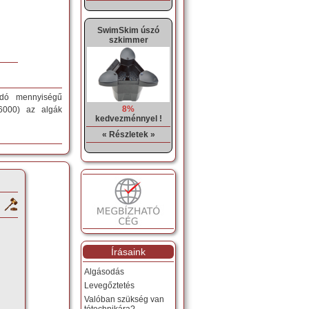
SwimSkim úszó
szkimmer
andó mennyiségű
8%
16000) az algák
kedvezménnyel !
« Részletek »
Írásaink
Algásodás
Levegőztetés
Valóban szükség van
tótechnikára?