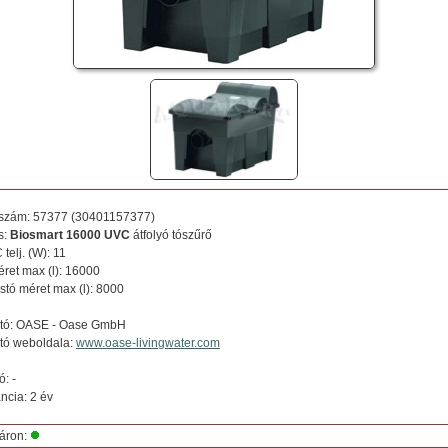
kszám:
57377
(
30401157377
)
s:
Biosmart 16000 UVC
átfolyó tószűrő
telj. (W): 11
ret max (l): 16000
stó méret max (l): 8000
tó:
OASE
- Oase GmbH
tó weboldala:
www.oase-livingwater.com
ó: -
ncia: 2 év
áron: