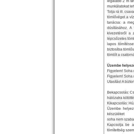
legalább 2 m tá
munkálatokat le
Tolja rá ill. csa
tömlővéget a víz
tanácsa: a megt
dúsításához. A t
kivezetésről a 
lépcsőzetes töml
lapos tömítésse
biztosítsa tömlő
tömlőt a csator
Üzembe helyez
Figyelem! Soha 
Figyelem! Soha n
Utasítás! A biz
Bekapcsolás: Csa
hálózatra kötötté
Kikapcsolás: Húz
Üzembe helyezé
készüléket
soha nem szabad 
Kapcsolja be a 
tömítettség szem