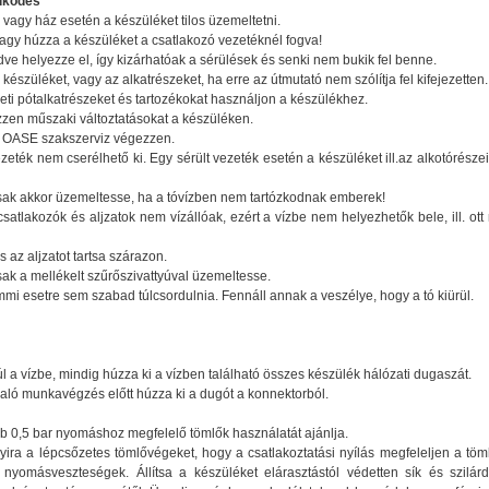
űködés
, vagy ház esetén a készüléket tilos üzemeltetni.
agy húzza a készüléket a csatlakozó vezetéknél fogva!
dve helyezze el, így kizárhatóak a sérülések és senki nem bukik fel benne.
 készüléket, vagy az alkatrészeket, ha erre az útmutató nem szólítja fel kifejezetten.
eti pótalkatrészeket és tartozékokat használjon a készülékhez.
zen műszaki változtatásokat a készüléken.
k OASE szakszerviz végezzen.
zeték nem cserélhető ki. Egy sérült vezeték esetén a készüléket ill.az alkotórészeit
csak akkor üzemeltesse, ha a tóvízben nem tartózkodnak emberek!
csatlakozók és aljzatok nem vízállóak, ezért a vízbe nem helyezhetők bele, ill. ot
s az aljzatot tartsa szárazon.
sak a mellékelt szűrőszivattyúval üzemeltesse.
mi esetre sem szabad túlcsordulnia. Fennáll annak a veszélye, hogy a tó kiürül.
úl a vízbe, mindig húzza ki a vízben található összes készülék hálózati dugaszát.
aló munkavégzés előtt húzza ki a dugót a konnektorból.
b 0,5 bar nyomáshoz megfelelő tömlők használatát ajánlja.
yira a lépcsőzetes tömlővégeket, hogy a csatlakoztatási nyílás megfeleljen a tö
 nyomásveszteségek. Állítsa a készüléket elárasztástól védetten sík és szilárd 