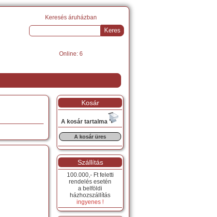
Keresés áruházban
Online: 6
Kosár
A kosár tartalma
A kosár üres
Szállítás
100.000,- Ft feletti
rendelés esetén
a belföldi
házhozszállítás
ingyenes !