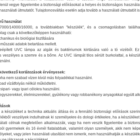
tlenül vegye figyelembe a biztonsági előírásokat a helyes és biztonságos használ
asználati útmutatót. Tulajdonosváltás esetén adja tovább a használati útmutatót is
rű használat
7000/14000/16000, a továbbiakban "készülék", és a csomagolásban talál
rólag csak a következőképpen használható:
hanikus és biológiai tisztítására
műszaki adatok betartása mellett.
eépített UVC lámpa az algák és baktériumok kiirtására való a tó vizéből. Ez
 veszélyes a szemre és a bőrre. Az UVC lámpát tilos sérült burkolattal, a készül
ználni.
 következő korlátozások érvényesek:
oha nem szabad vízen kívül más folyadékkal használni.
ad vízátfolyás nélkül működtetni.
ipari- vagy ipari célokra használni.
gyszerekkel, élelmiszerekkel, gyúlékony vagy robbanékony anyagokkal együtt alk
ítások
 készüléket a technika aktuális állása és a fennálló biztonsági előírások szerin
lékből veszélyek indulhatnak ki személyekre és dologi értékekre, ha a készüléket
nálati célnak megfelelően alkalmazzák, vagy ha nem veszik figyelembe a biztonsá
ból gyermekek és 16 évnél fiatalabbak, valamint olyan személyek, akik nem képe
lyeket, vagy jelen használati utasítást nem ismerik, nem használhatják a készüléket
 ne játszanak a készülékkel.