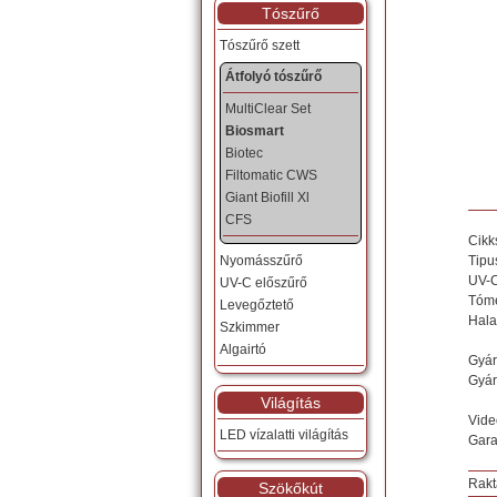
Tószűrő
Tószűrő szett
Átfolyó tószűrő
MultiClear Set
Biosmart
Biotec
Filtomatic CWS
Giant Biofill Xl
CFS
Cik
Nyomásszűrő
Tipu
UV-C 
UV-C előszűrő
Tómé
Levegőztető
Hala
Szkimmer
Algairtó
Gyár
Gyár
Világítás
Vide
LED vízalatti világítás
Gara
Rakt
Szökőkút