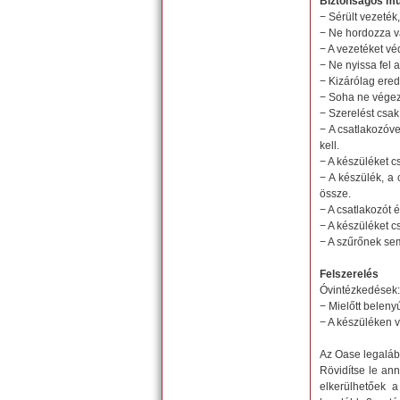
Biztonságos m
− Sérült vezeték
− Ne hordozza v
− A vezetéket vé
− Ne nyissa fel a
− Kizárólag ered
− Soha ne végez
− Szerelést csa
− A csatlakozóve
kell.
− A készüléket 
− A készülék, a 
össze.
− A csatlakozót é
− A készüléket c
− A szűrőnek sem
Felszerelés
Óvintézkedések:
− Mielőtt beleny
− A készüléken v
Az Oase legaláb
Rövidítse le ann
elkerülhetőek a