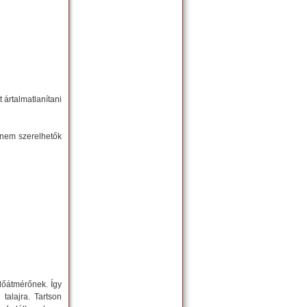
 ártalmatlanítani
t nem szerelhetők
mlőátmérőnek. Így
talajra. Tartson