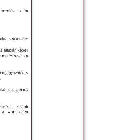
 kezelés esetén
rólag szakember
ata alapján képes
ismerésére, és a
 megegyeznek. A
.
lás feltételeinek
ékeknél kisebb
a DIN VDE 0620