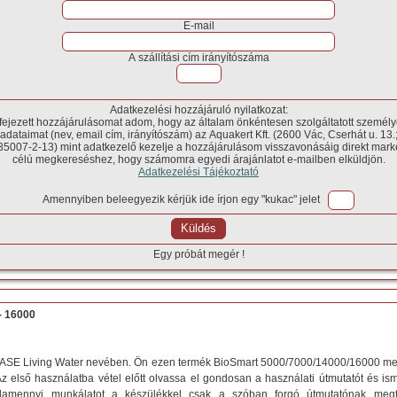
E-mail
A szállítási cím irányítószáma
Adatkezelési hozzájáruló nyilatkozat:
fejezett hozzájárulásomat adom, hogy az általam önkéntesen szolgáltatott személ
adataimat (nev, email cím, irányítószám) az Aquakert Kft. (2600 Vác, Cserhát u. 13.
5007-2-13) mint adatkezelő kezelje a hozzájárulásom visszavonásáig direkt mark
célú megkereséshez, hogy számomra egyedi árajánlatot e-mailben elküldjön.
Adatkezelési Tájékoztató
Amennyiben beleegyezik kérjük ide írjon egy "kukac" jelet
Egy próbát megér !
- 16000
ASE Living Water nevében. Ön ezen termék BioSmart 5000/7000/14000/16000 me
 Az első használatba vétel előtt olvassa el gondosan a használati útmutatót és i
alamennyi munkálatot a készülékkel csak a szóban forgó útmutatónak meg