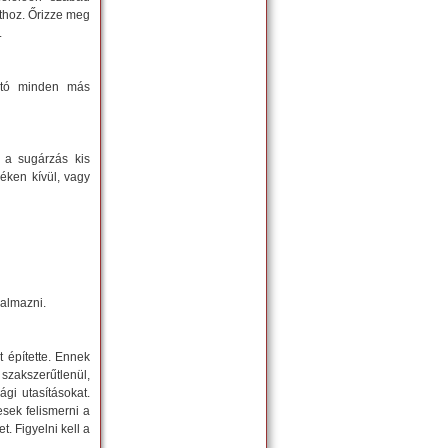
athoz. Őrizze meg
.
ható minden más
 a sugárzás kis
éken kívül, vagy
almazni.
t építette. Ennek
 szakszerűtlenül,
gi utasításokat.
sek felismerni a
. Figyelni kell a