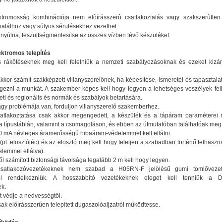
ktromosság kombinációja nem elõírásszerû csatlakoztatás vagy szakszerûtlen
halálhoz vagy súlyos sérülésekhez vezethet.
e nyúlna, feszültségmentesítse az összes vízben lévő készüléket.
ektromos telepítés
s rákötéseknek meg kell felelniük a nemzeti szabályozásoknak és ezeket kizá
kor számít szakképzett villanyszerelőnek, ha képesítése, ismeretei és tapasztal
égezni a munkát. A szakember képes kell hogy legyen a lehetséges veszélyek fel
ti és regionális és normák és szabályok betartására.
agy problémája van, forduljon villanyszerelő szakemberhez.
satlakoztatása csak akkor megengedett, a készülék és a tápáram paraméterei
a típustáblán, valamint a csomagoláson, és ebben az útmutatóban találhatóak meg
30 mA névleges áramerősségű hibaáram-védelemmel kell ellátni.
(pl. elosztóléc) és az elosztó meg kell hogy feleljen a szabadban történő felhaszná
lemmel ellátva).
től számított biztonsági távolsága legalább 2 m kell hogy legyen.
csatlakozóvezetékeknek nem szabad a H05RN-F jelölésű gumi tömlővezet
ttel rendelkezniük. A hosszabbító vezetékeknek eleget kell tenniük 
k.
t védje a nedvességtől.
sak előírásszerűen telepített dugaszolóaljzatról működtesse.