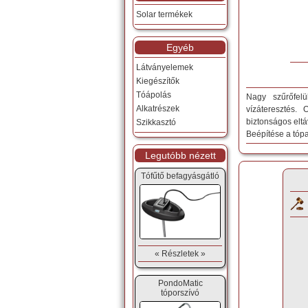
Solar termékek
Egyéb
Látványelemek
Kiegészítők
Tóápolás
Nagy szűrőfelü
Alkatrészek
vízáteresztés.
biztonságos eltáv
Szikkasztó
Beépítése a tópar
Legutóbb nézett
Tófűtő befagyásgátló
« Részletek »
PondoMatic
tóporszívó