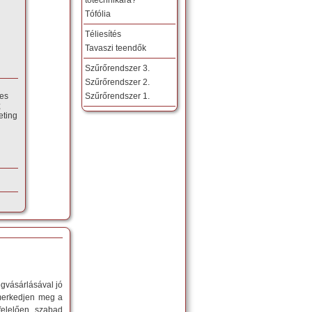
Tófólia
Téliesítés
Tavaszi teendők
Szűrőrendszer 3.
Szűrőrendszer 2.
yes
Szűrőrendszer 1.
;
eting
gvásárlásával jó
smerkedjen meg a
felelően szabad