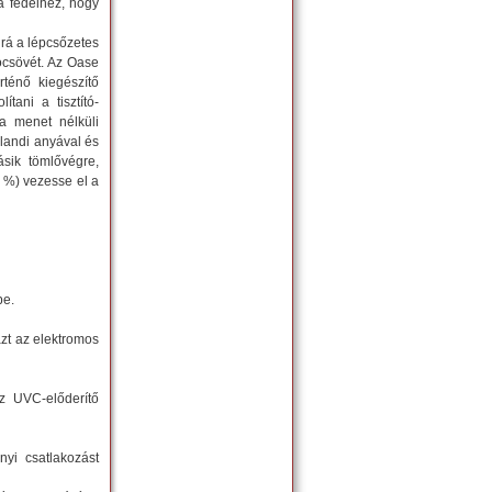
a fedélhez, hogy
a rá a lépcsőzetes
yócsövét. Az Oase
rténő kiegészítő
ítani a tisztító-
 a menet nélküli
llandi anyával és
ásik tömlővégre,
1 %) vezesse el a
be.
azt az elektromos
z UVC-előderítő
nyi csatlakozást